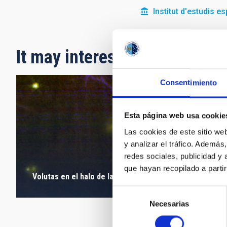
Institut d'estudis e
It may interest you
Consentimiento
Esta página web usa cookie
Las cookies de este sitio we
y analizar el tráfico. Ademá
redes sociales, publicidad y
que hayan recopilado a parti
Volutas en el halo de la Nebulosa del Anillo
Selección
Necesarias
de
consentimiento