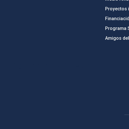
Proyectos i
Financiaci
Programa 
Amigos del
PostFooter > Newsletter link