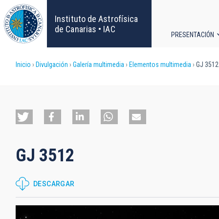
Pasar
al
Instituto de Astrofísica
contenido
de Canarias • IAC
PRESENTACIÓN
principal
Navega
Sobrescribir
Inicio
Divulgación
Galería multimedia
Elementos multimedia
GJ 3512
principa
enlaces
de
ayuda
GJ 3512
a
la
DESCARGAR
navegación