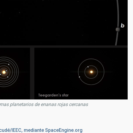
emas planetarios de enanas rojas cercanas
cudé/IEEC, mediante SpaceEngine.org