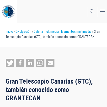
Pasar
al
contenido
principal
Sobrescribir
Inicio
Divulgación
Galería multimedia
Elementos multimedia
Gran
Telescopio Canarias (GTC), también conocido como GRANTECAN
enlaces
de
ayuda
a
la
Gran Telescopio Canarias (GTC),
navegación
también conocido como
GRANTECAN