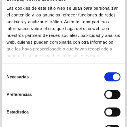
Artem Burdanov durante las charlas previas a la
Las cookies de este sitio web se usan para personalizar
inauguración de Artemis
el contenido y los anuncios, ofrecer funciones de redes
sociales y analizar el tráfico. Además, compartimos
información sobre el uso que haga del sitio web con
nuestros partners de redes sociales, publicidad y análisis
web, quienes pueden combinarla con otra información
que les haya proporcionado o que hayan recopilado a
partir del uso que haya hecho de sus servicios.
Selección
Necesarias
de
Sistema binario con dos estrellas a punto de
colisionar
consentimiento
Preferencias
Estadística