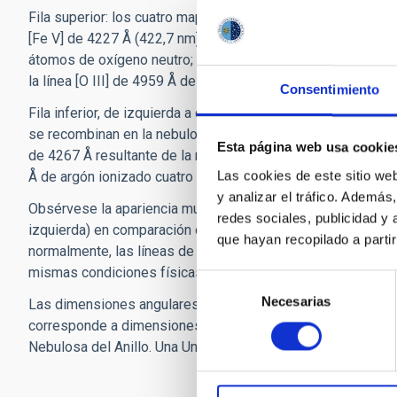
Fila superior: los cuatro mapas que se combinan en la Figura
[Fe V] de 4227 Å (422,7 nm) de átomos de hierro ionizados c
átomos de oxígeno neutro; emisión en el doblete [O II] de
la línea [O III] de 4959 Å de átomos de oxígeno ionizados 
Consentimiento
Fila inferior, de izquierda a derecha: emisión en la línea 
se recombinan en la nebulosa; emisión en la línea [N II] de 
Esta página web usa cookie
de 4267 Å resultante de la recombinación de átomos de car
Las cookies de este sitio we
Å de argón ionizado cuatro veces.
y analizar el tráfico. Ademá
Obsérvese la apariencia muy diferente de la emisión de los 
redes sociales, publicidad y
izquierda) en comparación con la emisión de los átomos de 
que hayan recopilado a parti
normalmente, las líneas de argón y hierro ionizados cuatro
mismas condiciones físicas.
Selección
Necesarias
de
Las dimensiones angulares de cada imagen son de 120 × 11
consentimiento
corresponde a dimensiones físicas de 95.000 × 87.000 Unid
Nebulosa del Anillo. Una Unidad Astronómica es la distancia 