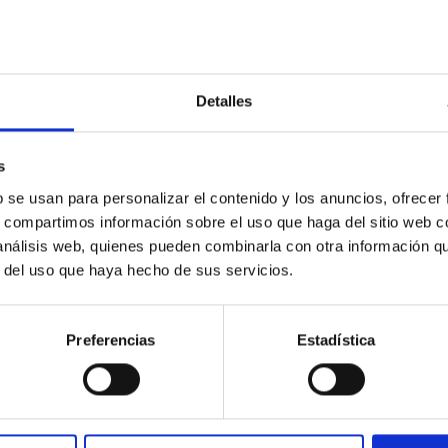
 1. De izquierda a derecha, las líneas son: emisión en la línea
uatro veces; emisión en la línea auroral [O I] de 6300 Å de
 3727 Å de átomos de oxígeno ionizados una vez; emisión en
dos veces.
Detalles
de 4861 Å producida cuando los átomos de hidrógeno ionizado
6548 Å de nitrógeno ionizado una vez; emisión en la línea C II
s
bono ionizados dos veces; emisión en la línea [Ar V] de 6435
b se usan para personalizar el contenido y los anuncios, ofrecer
s, compartimos información sobre el uso que haga del sitio web 
átomos de hierro ionizados cuatro veces (arriba a la
 análisis web, quienes pueden combinarla con otra información q
argón ionizados cuatro veces (abajo a la derecha):
r del uso que haya hecho de sus servicios.
 veces se originan en el mismo volumen, ya que requieren las
Preferencias
Estadística
0 segundos de arco en el cielo (E–O × N–S), lo que
ades Astronómicas (UA) a la distancia de 787 pársecs de la
media entre el Sol y la Tierra.