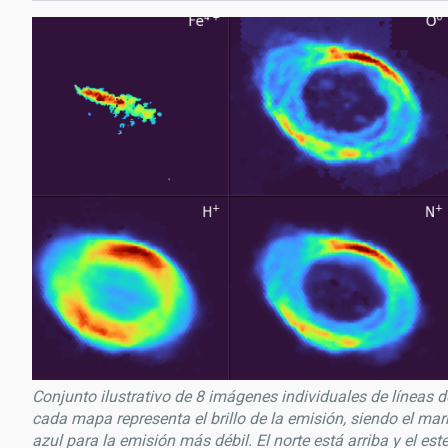
Conjunto ilustrativo de 8 imágenes individuales de líneas 
cada mapa representa el brillo de la emisión, siendo el mar
azul para la emisión más débil. El norte está arriba y el est