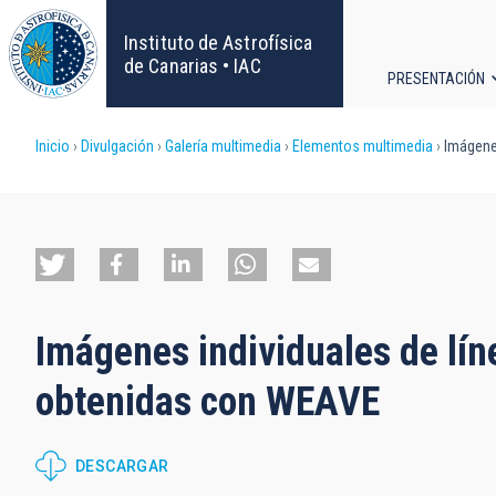
Pasar
al
Instituto de Astrofísica
contenido
de Canarias • IAC
PRESENTACIÓN
principal
Navega
Sobrescribir
Inicio
Divulgación
Galería multimedia
Elementos multimedia
Imágenes
principa
enlaces
de
ayuda
Imágenes individuales de lín
a
obtenidas con WEAVE
la
navegación
DESCARGAR