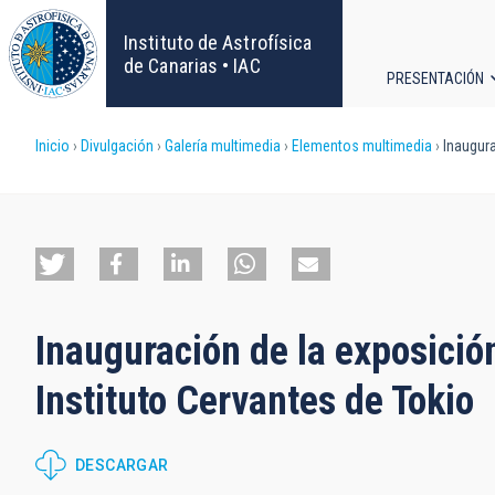
Pasar
al
Instituto de Astrofísica
contenido
de Canarias • IAC
PRESENTACIÓN
principal
Navega
Sobrescribir
Inicio
Divulgación
Galería multimedia
Elementos multimedia
Inaugura
principa
enlaces
de
ayuda
Inauguración de la exposició
a
Instituto Cervantes de Tokio
la
navegación
DESCARGAR