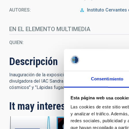
AUTORES
Instituto Cervantes
EN EL ELEMENTO MULTIMEDIA
QUIEN
Descripción
Inauguración de la exposición "100 Lunas cuadradas" en el In
Consentimiento
divulgadora del IAC Sandra Benítez presenta la muestra de
cósmicos" y "Lápidas fugaces". Crédito: Instituto Cervantes
Esta página web usa cookie
It may interest you
Las cookies de este sitio we
y analizar el tráfico. Ademá
redes sociales, publicidad y
que hayan recopilado a parti