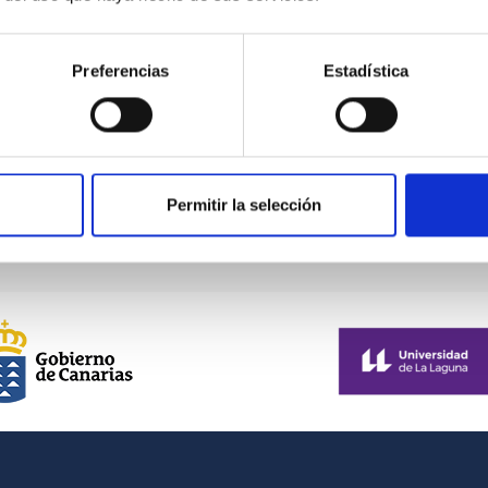
Preferencias
Estadística
Correción de la rotación de campo en un
telescopio altacimutal
Permitir la selección