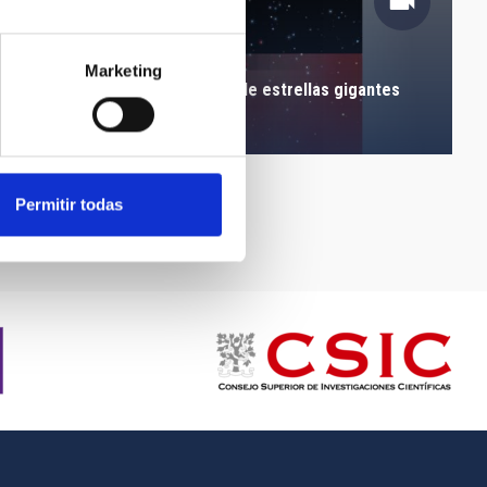
Marketing
Localización de un cúmulo de estrellas gigantes
rojas
Permitir todas