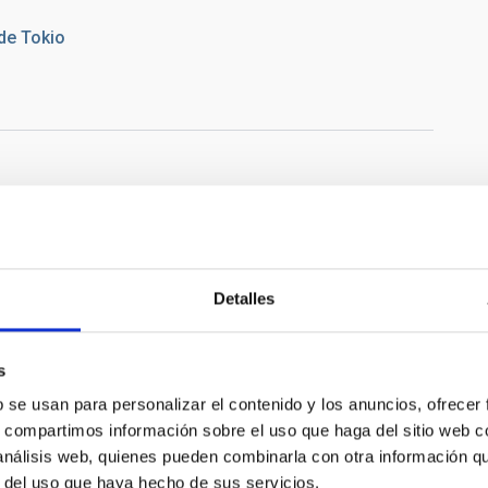
 de Tokio
stituto Cervantes de Tokio. En la imagen, la astrofísica y
Detalles
lante de dos de las imágenes que la componen: "Fósiles
.
s
b se usan para personalizar el contenido y los anuncios, ofrecer
s, compartimos información sobre el uso que haga del sitio web 
 análisis web, quienes pueden combinarla con otra información q
r del uso que haya hecho de sus servicios.