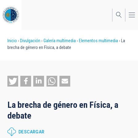
Pasar
al
contenido
principal
Sobrescribir
Inicio
Divulgación
Galería multimedia
Elementos multimedia
La
brecha de género en Física, a debate
enlaces
de
ayuda
a
la
La brecha de género en Física, a
navegación
debate
DESCARGAR