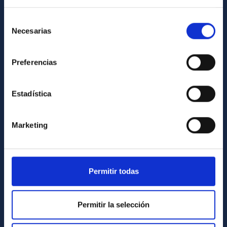
Cómo llegar al IAC
Directorio de personal
Selección
Necesarias
de
Biblioteca
consentimiento
Registro general
Preferencias
INFORMACIÓN INSTITUCIONAL
Estadística
Legislación
Transparencia
Marketing
Código ético y política antifraude
Igualdad y diversidad de género
Forever IAC
Permitir todas
Medio Ambiente y Sostenibilidad
Proyectos institucionales
Permitir la selección
Financiación externa