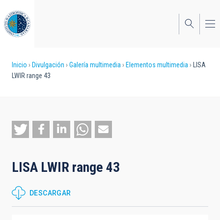
Pasar
al
contenido
principal
Sobrescribir
Inicio
Divulgación
Galería multimedia
Elementos multimedia
LISA
LWIR range 43
enlaces
de
ayuda
a
la
LISA LWIR range 43
navegación
DESCARGAR