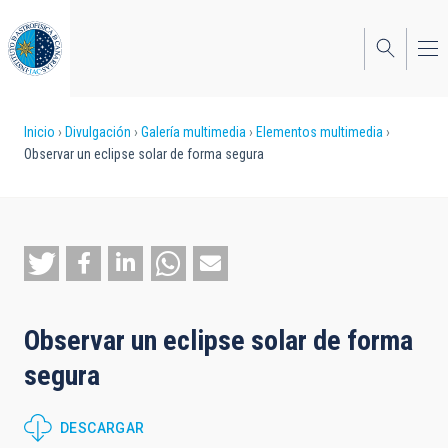
Pasar
al
contenido
principal
Sobrescribir
Inicio
Divulgación
Galería multimedia
Elementos multimedia
Observar un eclipse solar de forma segura
enlaces
de
ayuda
a
la
Observar un eclipse solar de forma
navegación
segura
DESCARGAR