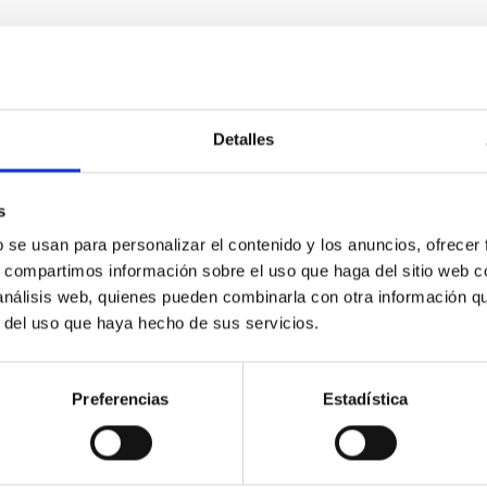
Detalles
s
b se usan para personalizar el contenido y los anuncios, ofrecer
s, compartimos información sobre el uso que haga del sitio web 
 análisis web, quienes pueden combinarla con otra información q
MAXI J 1820+070
r del uso que haya hecho de sus servicios.
Preferencias
Estadística