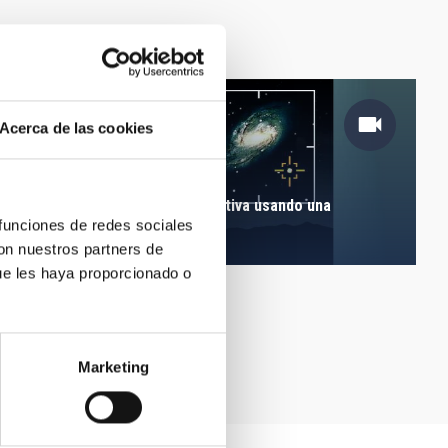
Acerca de las cookies
El sistema de óptica adaptativa usando una
"estrella guía natural"
 funciones de redes sociales
con nuestros partners de
ue les haya proporcionado o
Marketing