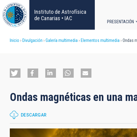
Pasar
al
Instituto de Astrofísica
contenido
de Canarias • IAC
PRESENTACIÓN
principal
Navega
Sobrescribir
Inicio
Divulgación
Galería multimedia
Elementos multimedia
Ondas m
principa
enlaces
de
ayuda
Ondas magnéticas en una ma
a
la
DESCARGAR
navegación