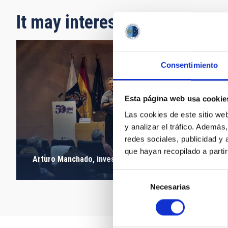
It may interest you
Consentimiento
Esta página web usa cookie
Las cookies de este sitio we
y analizar el tráfico. Ademá
redes sociales, publicidad y
que hayan recopilado a parti
Arturo Manchado, investigador del IAC.
Selección
Necesarias
de
consentimiento