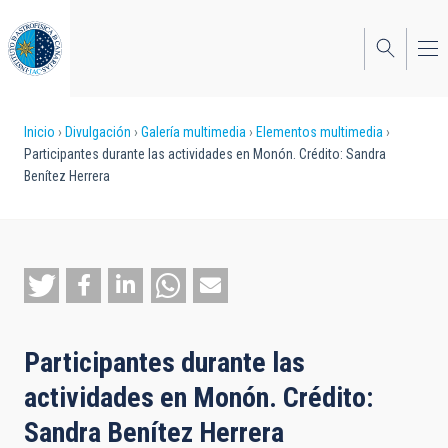
Pasar
al
contenido
principal
Sobrescribir
Inicio
Divulgación
Galería multimedia
Elementos multimedia
Participantes durante las actividades en Monón. Crédito: Sandra
enlaces
Benítez Herrera
de
ayuda
a
la
navegación
Participantes durante las
actividades en Monón. Crédito:
Sandra Benítez Herrera