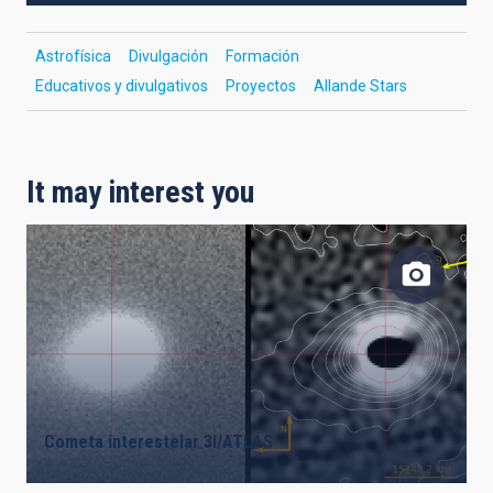
Astrofísica
Divulgación
Formación
Educativos y divulgativos
Proyectos
Allande Stars
It may interest you
Cometa interestelar 3I/ATLAS