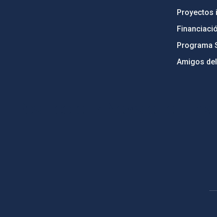
Proyectos i
Financiaci
Programa 
Amigos del
PostFooter > Newsletter link