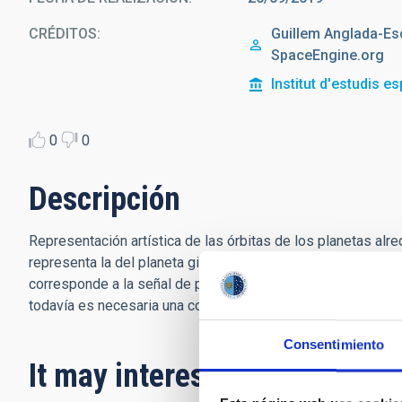
CRÉDITOS
Guillem Anglada-Es
SpaceEngine.org
Institut d'estudis e
0
0
Descripción
Representación artística de las órbitas de los planetas alre
representa la del planeta gigante presentado en el artículo, 
corresponde a la señal de período más largo que también se
todavía es necesaria una confirmación.
Consentimiento
It may interest you