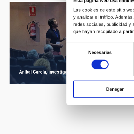
Esta página web usa cookie
Las cookies de este sitio we
y analizar el tráfico. Ademá
redes sociales, publicidad y
que hayan recopilado a parti
Selección
Necesarias
de
consentimiento
Aníbal García, investigador en el IAC.
Denegar