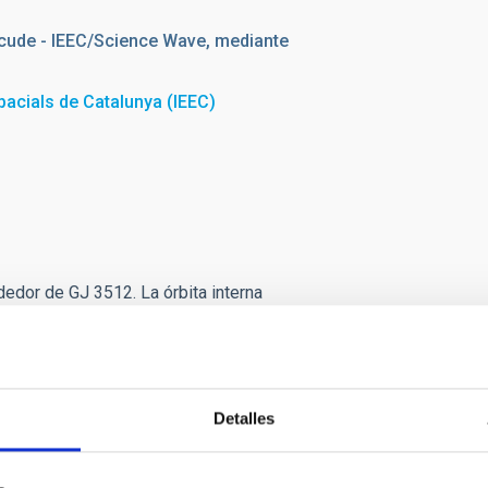
cude - IEEC/Science Wave, mediante
spacials de Catalunya (IEEC)
dedor de GJ 3512. La órbita interna
mientras que la exterior
 extrae de los datos, para la que
Detalles