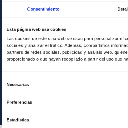
PostFooter > Newsletter link
Consentimiento
Detal
Únete a nuestra
Esta página web usa cookies
Newsletter
Las cookies de este sitio web se usan para personalizar el c
sociales y analizar el tráfico. Además, compartimos informac
partners de redes sociales, publicidad y análisis web, quie
proporcionado o que hayan recopilado a partir del uso que h
Selección
Necesarias
de
consentimiento
Instituto de Astrofísica de Canarias • IAC
Preferencias
Estadística