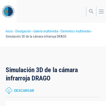
Pasar
al
contenido
principal
Sobrescribir
Inicio
Divulgación
Galería multimedia
Elementos multimedia
Simulación 3D de la cámara infrarroja DRAGO
enlaces
de
ayuda
a
Simulación 3D de la cámara
la
infrarroja DRAGO
navegación
DESCARGAR