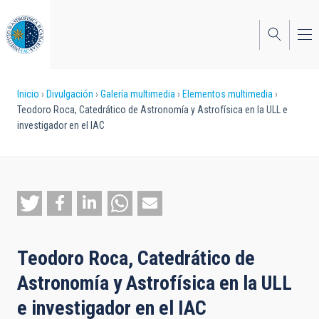
Pasar
al
contenido
principal
Sobrescribir
Inicio
Divulgación
Galería multimedia
Elementos multimedia
Teodoro Roca, Catedrático de Astronomía y Astrofísica en la ULL e
enlaces
investigador en el IAC
de
ayuda
a
la
navegación
Teodoro Roca, Catedrático de
Astronomía y Astrofísica en la ULL
e investigador en el IAC