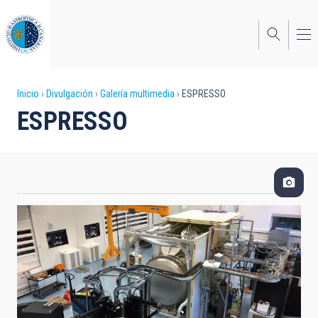
Pasar
al
contenido
principal
Sobrescribir
Inicio
Divulgación
Galería multimedia
ESPRESSO
ESPRESSO
enlaces
de
ayuda
a
la
navegación