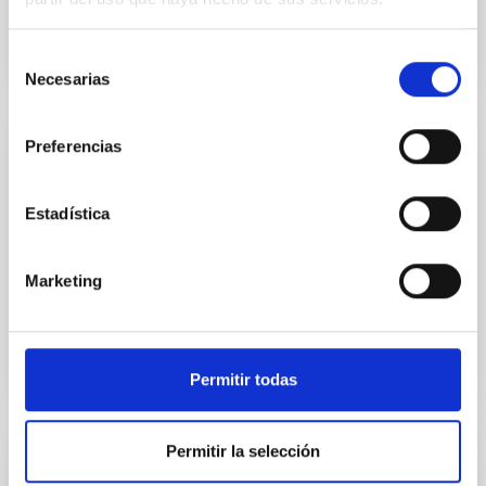
Selección
Necesarias
de
consentimiento
Preferencias
PARÁMETRO
Brillo de cielo nocturno
Estadística
El brillo de cielo es la medida habitual de cuánto brilla
el cielo nocturno en una noche clara sin luna. Es una
Marketing
medida de la calidad del cielo.
Permitir todas
Permitir la selección
NOTICIA