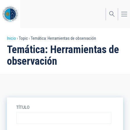
Pasar
al
contenido
principal
Sobrescribir
Inicio
Topic
Temática: Herramientas de observación
Temática: Herramientas de
enlaces
observación
de
ayuda
a
la
navegación
TÍTULO