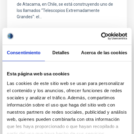
de Atacama, en Chile, se está construyendo uno de
los llamados “Telescopios Extremadamente
Grandes”: el...
Consentimiento
Detalles
Acerca de las cookies
NOTICIA
Esta página web usa cookies
BEGOÑA VILA: “El James Webb es un
Las cookies de este sitio web se usan para personalizar
telescopio para todos, para toda la
el contenido y los anuncios, ofrecer funciones de redes
Humanidad”
sociales y analizar el tráfico. Además, compartimos
información sobre el uso que haga del sitio web con
Con motivo de la celebración del Día Internacional de
nuestros partners de redes sociales, publicidad y análisis
la Mujer compartimos la entrevista que realizamos a
Begoña Vila, ingeniera de Sistemas de Instrumentos
web, quienes pueden combinarla con otra información
del...
que les haya proporcionado o que hayan recopilado a
partir del uso que haya hecho de sus servicios.