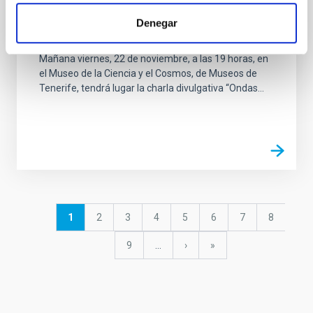
Charla pública: «Ondas gravitacionales. Los
Denegar
sonidos del Universo»
Mañana viernes, 22 de noviembre, a las 19 horas, en
el Museo de la Ciencia y el Cosmos, de Museos de
Tenerife, tendrá lugar la charla divulgativa “Ondas...
Paginación
Página
1
Página
2
Página
3
Página
4
Página
5
Página
6
Página
7
Página
8
actual
Página
9
…
Siguiente
›
última
»
página
página