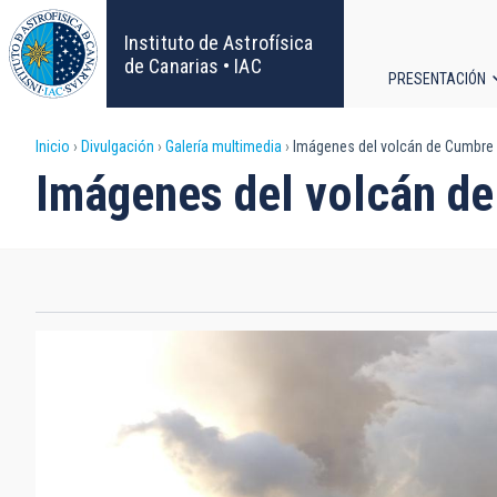
Pasar
al
Instituto de Astrofísica
contenido
de Canarias • IAC
PRESENTACIÓN
principal
Navega
Sobrescribir
Inicio
Divulgación
Galería multimedia
Imágenes del volcán de Cumbre
principa
Imágenes del volcán d
enlaces
de
ayuda
a
la
navegación