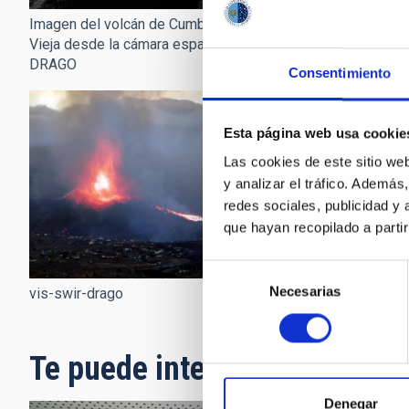
Nacho y Carlos
Imagen del volcán de Cumbre
Vieja desde la cámara espacial
DRAGO
Consentimiento
Esta página web usa cookie
Las cookies de este sitio we
y analizar el tráfico. Ademá
redes sociales, publicidad y
que hayan recopilado a parti
Selección
Necesarias
de
Volcán swir DRAGO
vis-swir-drago
consentimiento
Te puede interesar
Denegar