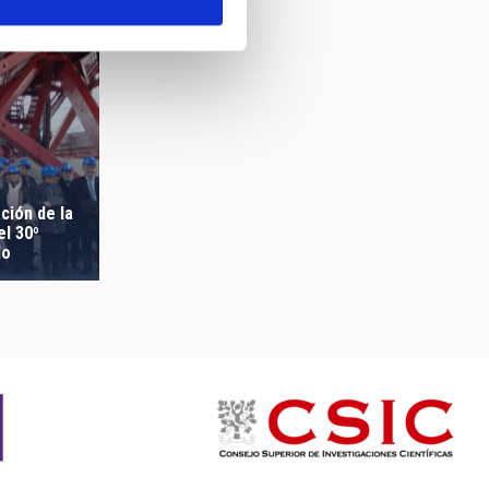
ción de la
l 30º
lo