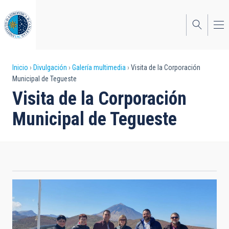
Pasar
al
contenido
principal
Sobrescribir
Inicio
Divulgación
Galería multimedia
Visita de la Corporación
Municipal de Tegueste
enlaces
Visita de la Corporación
de
Municipal de Tegueste
ayuda
a
la
navegación