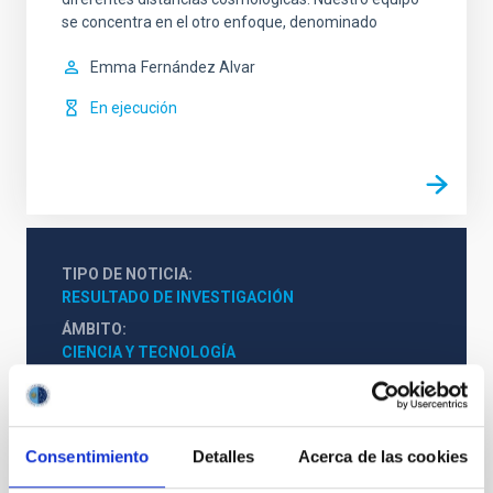
se concentra en el otro enfoque, denominado
Emma
Fernández Alvar
En ejecución
TIPO DE NOTICIA
RESULTADO DE INVESTIGACIÓN
ÁMBITO
CIENCIA Y TECNOLOGÍA
Astrofísica
Profesorado
Científica/o
Universitario
Consentimiento
Detalles
Acerca de las cookies
La Vía Láctea y el Grupo Local (MWLG)