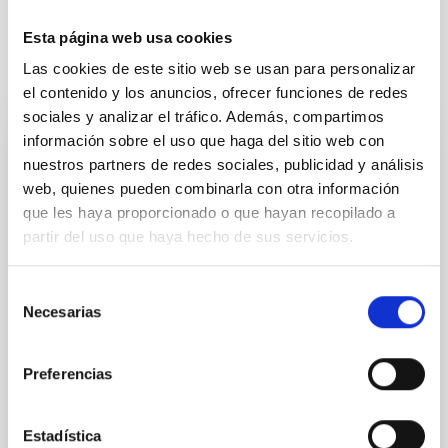
Esta página web usa cookies
Las cookies de este sitio web se usan para personalizar
Otras noticias relacionadas
el contenido y los anuncios, ofrecer funciones de redes
sociales y analizar el tráfico. Además, compartimos
información sobre el uso que haga del sitio web con
NOTA DE PRENSA
nuestros partners de redes sociales, publicidad y análisis
Del estudio del Universo a la neuroimagen:
web, quienes pueden combinarla con otra información
una técnica de cosmología permite
que les haya proporcionado o que hayan recopilado a
partir del uso que haya hecho de sus servicios.
«escuchar» la estructura del cerebro
humano
Selección
Un equipo multidisciplinar formado por profesionales
Necesarias
de
de la astrofísica, la neurociencia, la ingeniería y la
consentimiento
música ha presentado un método pionero para
«escuchar» la estructura del cerebro humano.
Preferencias
Publicado en Nature Scientific Reports , el estudio
presenta la primera sonificación de orden superior
aplicada a datos de resonancia magnética
Estadística