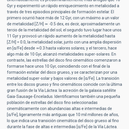
Gyr y experimentó un rápido enriquecimiento en metalicidad a
través de tres episodios principales de formación estelar. El
primero ocurrió hace más de 12 Gyr, con un máximo a un valor
de metalicidad [Z/H] ≃ -0.5 dex, es decir, aproximadamente un
tercio de la metalicidad del sol; el segundo tuvo lugar hace unos
11 Gyr y provocó un rápido aumento de la metalicidad hasta
[Z/H] = 0.0, la metalicidad solar, junto con una amplia dispersión
en [α/Fe] desde ≃0.3 hasta valores solares; y el tercero, hace
algo más de 10 Gyr, alcanzó metalicidades super-solares. En
contraste, las estrellas del disco fino cinemático comenzaron a
formarse hace unos 10 Gyr, coincidiendo con el final de la
formación estelar del disco grueso, y se caracterizan por una
metalicidad super-solar y bajos valores de [α/Fe]. La transición
entre los discos grueso y fino cinemáticos coincide con la última
gran fusión de la Vía Láctea: la acreción de la galaxia satélite
Gaia-Sausage-Enceladus. Identificamos también una pequeña
población de estrellas del disco fino seleccionadas
cinemáticamente con abundancias altas e intermedias de
[α/Fe], ligeramente más antiguas que 10 mil millones de años,
lo que indica una transición cinemática del disco grueso al fino
durante la fase de altas e intermedias [α/Fe] de la Vía Láctea.