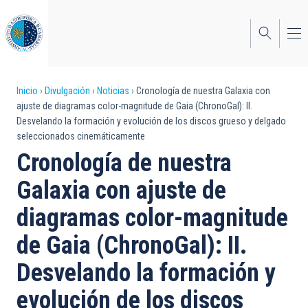
Pasar
al
contenido
principal
Sobrescribir
Inicio
Divulgación
Noticias
Cronología de nuestra Galaxia con
ajuste de diagramas color-magnitude de Gaia (ChronoGal): II.
enlaces
Desvelando la formación y evolución de los discos grueso y delgado
seleccionados cinemáticamente
de
Cronología de nuestra
ayuda
Galaxia con ajuste de
a
diagramas color-magnitude
la
navegación
de Gaia (ChronoGal): II.
Desvelando la formación y
evolución de los discos