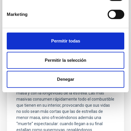
Marketing
NOTA DE PRENSA
Permitir todas
Las supernovas que jugaban al
esconditeCiencia con el GTC
Permitir la selección
Por Natalia Ruiz Zelmanovitch En el universo hay
muchos tipos de estrellas que, generalmente, se
clasifican según su brillo y su color. Cuanto más brilla
Denegar
una estrella, mayor es su tamaño, y esta
característica está directamente relacionada con la
masa y con la longevidad de la estrella. Las más
masivas consumen rápidamente todo el combustible
que tienen en su interior, provocando que sus vidas
no solo sean más cortas que las de estrellas de
menor masa, sino ofreciéndonos además una
“muerte” espectacular: cuando llegan a su final
estallan como supernovas, regalándonos