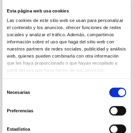
RESULTADO DE INVESTIGACIÓN
Esta página web usa cookies
Tres cáscaras de supernova alrededor de
Las cookies de este sitio web se usan para personalizar
un cúmulo estelar joven en M33
el contenido y los anuncios, ofrecer funciones de redes
sociales y analizar el tráfico. Además, compartimos
Utilizando una técnica especializada sensible a la
información sobre el uso que haga del sitio web con
presencia de gas ionizado en expansión, hemos
nuestros partners de redes sociales, publicidad y análisis
detectado un conjunto de tres cáscaras en expansión
concéntricas en una región HII en la galaxia espiral
web, quienes pueden combinarla con otra información
cercana M33. La detección se llevó a cabo utilizando
que les haya proporcionado o que hayan recopilado a
espectroscopía Fabry-Pérot, que nos permite
partir del uso que haya hecho de sus servicios.
mapear la línea de emisión de gas ionizado Hα con
gran precisión tanto en coordenadas espaciales
Selección
como espectrales. También tomamos espectros de
Necesarias
rendija de líneas de emisión excitadas
de
colisionalmente, mostrando que las cáscaras deben
consentimiento
tener su origen en explosiones de supernova.
Preferencias
Utilizando el flujo y
Fecha de publicación
01/01/2016
Estadística