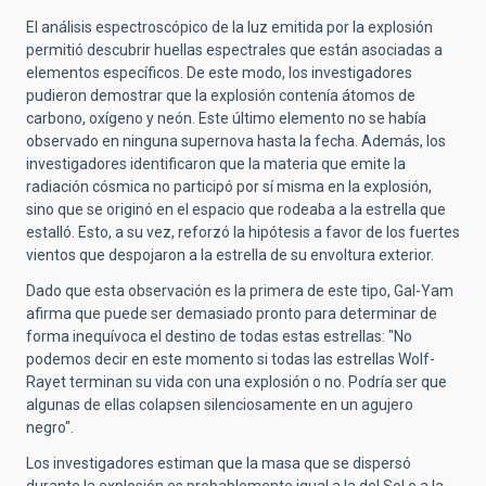
El análisis espectroscópico de la luz emitida por la explosión
permitió descubrir huellas espectrales que están asociadas a
elementos específicos. De este modo, los investigadores
pudieron demostrar que la explosión contenía átomos de
carbono, oxígeno y neón. Este último elemento no se había
observado en ninguna supernova hasta la fecha. Además, los
investigadores identificaron que la materia que emite la
radiación cósmica no participó por sí misma en la explosión,
sino que se originó en el espacio que rodeaba a la estrella que
estalló. Esto, a su vez, reforzó la hipótesis a favor de los fuertes
vientos que despojaron a la estrella de su envoltura exterior.
Dado que esta observación es la primera de este tipo, Gal-Yam
afirma que puede ser demasiado pronto para determinar de
forma inequívoca el destino de todas estas estrellas: "No
podemos decir en este momento si todas las estrellas Wolf-
Rayet terminan su vida con una explosión o no. Podría ser que
algunas de ellas colapsen silenciosamente en un agujero
negro".
Los investigadores estiman que la masa que se dispersó
durante la explosión es probablemente igual a la del Sol o a la