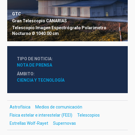
GTC
Gran Telescopio CANARIAS
Telescopio
Imagen
Espectrógrafo
Polarímetro
Nocturno
Ø 1040.00 cm
TIPO DE NOTICIA
NOTA DE PRENSA
ÁMBITO
CIENCIA Y TECNOLOGÍA
Astrofísica
Medios de comunicación
Física estelar e interestelar (FEEI)
Telescopios
Estrellas Wolf-Rayet
Supernovas