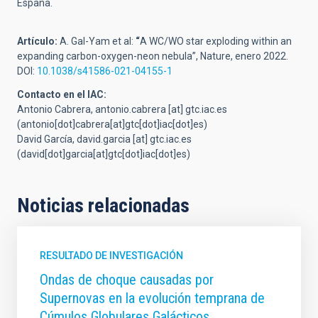
España.
Artículo:
A. Gal-Yam et al:
“
A WC/WO star exploding within an
expanding carbon-oxygen-neon nebula”, Nature, enero 2022.
DOI:
10.1038/s41586-021-04155-1
Contacto en el IAC:
Antonio Cabrera,
antonio.cabrera
[at]
gtc.iac.es
(antonio[dot]cabrera[at]gtc[dot]iac[dot]es)
David García,
david.garcia
[at]
gtc.iac.es
(david[dot]garcia[at]gtc[dot]iac[dot]es)
Noticias relacionadas
RESULTADO DE INVESTIGACIÓN
Ondas de choque causadas por
Supernovas en la evolución temprana de
Cúmulos Globulares Galácticos