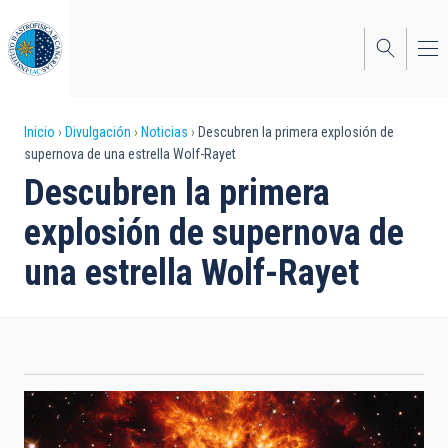
Pasar
al
contenido
principal
Sobrescribir
Inicio
Divulgación
Noticias
Descubren la primera explosión de
supernova de una estrella Wolf-Rayet
enlaces
Descubren la primera
de
explosión de supernova de
ayuda
una estrella Wolf-Rayet
a
la
navegación