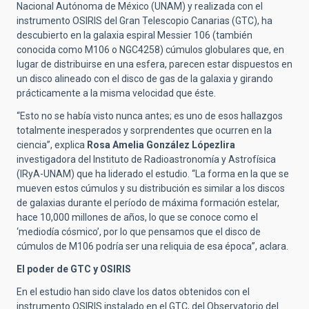
Nacional Autónoma de México (UNAM) y realizada con el
instrumento OSIRIS del Gran Telescopio Canarias (GTC), ha
descubierto en la galaxia espiral Messier 106 (también
conocida como M106 o NGC4258) cúmulos globulares que, en
lugar de distribuirse en una esfera, parecen estar dispuestos en
un disco alineado con el disco de gas de la galaxia y girando
prácticamente a la misma velocidad que éste.
“Esto no se había visto nunca antes; es uno de esos hallazgos
totalmente inesperados y sorprendentes que ocurren en la
ciencia”, explica
Rosa Amelia González Lópezlira
investigadora del Instituto de Radioastronomía y Astrofísica
(IRyA-UNAM) que ha liderado el estudio. “La forma en la que se
mueven estos cúmulos y su distribución es similar a los discos
de galaxias durante el período de máxima formación estelar,
hace 10,000 millones de años, lo que se conoce como el
‘mediodía cósmico’, por lo que pensamos que el disco de
cúmulos de M106 podría ser una reliquia de esa época”, aclara.
El poder de GTC y OSIRIS
En el estudio han sido clave los datos obtenidos con el
instrumento OSIRIS instalado en el GTC, del Observatorio del