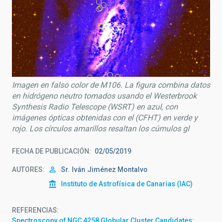
Imagen en falso color de M106. La figura combina datos
en hidrógeno neutro tomados usando el Westerbrook
Synthesis Radio Telescope (WSRT) en azul, con
imágenes ópticas obtenidas con el (CFHT) en verde y
rojo. Los círculos amarillos resaltan los cúmulos gl
FECHA DE PUBLICACIÓN
02/05/2019
AUTORES
Sr.
Iván
Jiménez Montalvo
Instituto de Astrofísica de Canarias (IAC)
REFERENCIAS
Spectroscopy of NGC 4258 Globular Cluster Candidates: