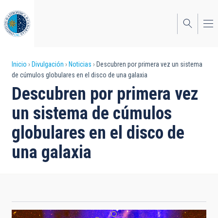
Pasar
al
contenido
principal
Sobrescribir
Inicio
Divulgación
Noticias
Descubren por primera vez un sistema
de cúmulos globulares en el disco de una galaxia
enlaces
Descubren por primera vez
de
un sistema de cúmulos
ayuda
globulares en el disco de
a
una galaxia
la
navegación