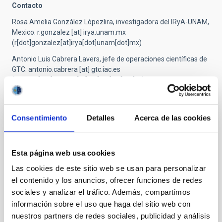
Contacto
Rosa Amelia González Lópezlira, investigadora del IRyA-UNAM,
Mexico:
r.gonzalez
[at]
irya.unam.mx
(r[dot]gonzalez[at]irya[dot]unam[dot]mx)
Antonio Luis Cabrera Lavers, jefe de operaciones científicas de
GTC:
antonio.cabrera
[at]
gtc.iac.es
(antonio[dot]cabrera[at]gtc[dot]iac[dot]es)
TIPO DE NOTICIA
Consentimiento
Detalles
Acerca de las cookies
NOTA DE PRENSA
ÁMBITO
OBSERVATORIOS DE CANARIAS
Esta página web usa cookies
CIENCIA Y TECNOLOGÍA
Las cookies de este sitio web se usan para personalizar
el contenido y los anuncios, ofrecer funciones de redes
sociales y analizar el tráfico. Además, compartimos
Astrofísica
Herramientas de observación
Tecnología
información sobre el uso que haga del sitio web con
Público general
Científica/o
Tecnóloga/o
nuestros partners de redes sociales, publicidad y análisis