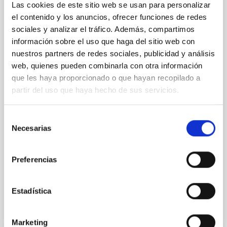
Telescopios de La Palma participan en el
Las cookies de este sitio web se usan para personalizar
hallazgo de un joven blázar resultado de la
el contenido y los anuncios, ofrecer funciones de redes
sociales y analizar el tráfico. Además, compartimos
fusión de dos galaxias
información sobre el uso que haga del sitio web con
Un equipo internacional de científicos ha obtenido la
nuestros partners de redes sociales, publicidad y análisis
primera detección inequívoca de un chorro de
web, quienes pueden combinarla con otra información
material a altísima velocidad que emerge de una
que les haya proporcionado o que hayan recopilado a
galaxia en proceso de colisión con otra. El flujo de
partir del uso que haya hecho de sus servicios.
partículas y radiación, que emite el agujero negro
supermasivo central de la galaxia y que se observa
de frente, revela que se trata de una estructura
Selección
precursora a la formación de un blázar, uno de las
Necesarias
de
objetos más energéticos conocidos. El hallazgo se ha
consentimiento
logrado combinando la observación de varios
telescopios, entre ellos el Gran Telescopio Canarias y
Preferencias
el Telescopio William Herschel ubicados en
Fecha de publicación
07/04/2020
Estadística
Marketing