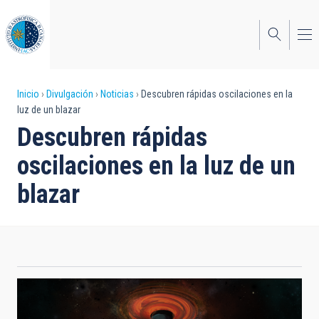
Pasar
al
contenido
principal
Sobrescribir
Inicio
Divulgación
Noticias
Descubren rápidas oscilaciones en la
luz de un blazar
enlaces
Descubren rápidas
de
oscilaciones en la luz de un
ayuda
blazar
a
la
navegación