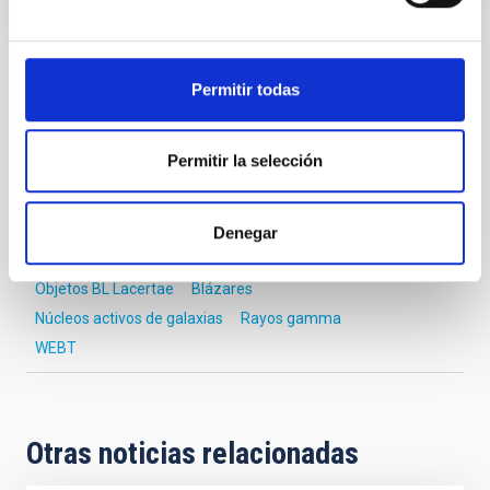
TIPO DE NOTICIA
Permitir todas
NOTA DE PRENSA
Permitir la selección
Astrofísica
Medios de comunicación
Formación y Evolución de Galaxias (FYEG)
Denegar
Cosmología y Astropartículas (CYA)
Objetos BL Lacertae
Blázares
Núcleos activos de galaxias
Rayos gamma
WEBT
Otras noticias relacionadas