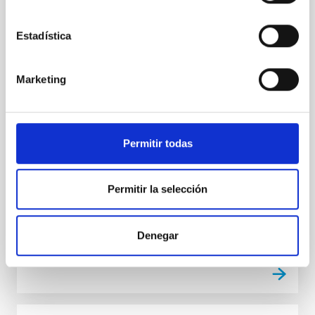
contemplar un fenómeno histórico
El próximo 12 de agosto, España vivirá uno de los
Estadística
acontecimientos astronómicos más extraordinarios
de las últimas décadas. En Canarias, el eclipse
permitirá observar aproximadamente del 70 al 75 %
Marketing
en las Islas Canarias, ofreciendo una oportunidad
excepcional para disfrutar de este fenómeno desde
el archipiélago. Con motivo de este esperado evento,
el Instituto de Astrofísica de Canarias (IAC) ofrece
Permitir todas
una serie de recomendaciones para ayudar a la
ciudadanía a planificar su observación de forma
segura, elegir las mejores localizaciones desde las
Permitir la selección
que contemplarlo y disfrutar plenamente de una
Fecha de publicación
06/08/2026 - 11:34:38
Denegar