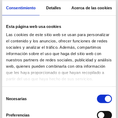
Muchachos, en La Palma, para estudiar el asteroide
Consentimiento
Detalles
Acerca de las cookies
1998 KY26, revelando que es casi tres veces más
pequeño y gira mucho más rápido de lo que se
pensaba. El asteroide es el objetivo para 2031 de la
misión ampliada Hayabusa2 de Japón. Las nuevas
Esta página web usa cookies
observaciones ofrecen información clave para las
Las cookies de este sitio web se usan para personalizar
operaciones de la misión en el asteroide. “Hemos
el contenido y los anuncios, ofrecer funciones de redes
descubierto que la realidad del objeto es
sociales y analizar el tráfico. Además, compartimos
completamente diferente de lo que se había descrito
información sobre el uso que haga del sitio web con
Fecha de publicación
18/09/2025 - 14:34:42
nuestros partners de redes sociales, publicidad y análisis
web, quienes pueden combinarla con otra información
que les haya proporcionado o que hayan recopilado a
partir del uso que haya hecho de sus servicios.
Selección
Necesarias
GENERAL
de
consentimiento
Cuenta atrás para el gran eclipse solar del
2026: el IAC ofrece las claves para
Preferencias