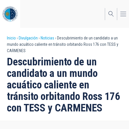
Pasar
al
contenido
principal
Sobrescribir
Inicio
Divulgación
Noticias
Descubrimiento de un candidato a un
mundo acuático caliente en tránsito orbitando Ross 176 con TESS y
enlaces
CARMENES
de
Descubrimiento de un
ayuda
candidato a un mundo
a
acuático caliente en
la
tránsito orbitando Ross 176
navegación
con TESS y CARMENES