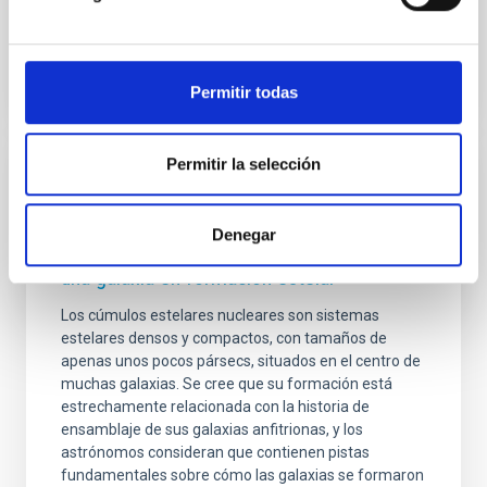
Fecha de publicación
11/02/2026 - 16:37:10
Permitir todas
Permitir la selección
RESULTADO DE INVESTIGACIÓN
Un cúmulo estelar nuclear preserva el
Denegar
registro fósil de los primeros pasos de
una galaxia en formación estelar
Los cúmulos estelares nucleares son sistemas
estelares densos y compactos, con tamaños de
apenas unos pocos pársecs, situados en el centro de
muchas galaxias. Se cree que su formación está
estrechamente relacionada con la historia de
ensamblaje de sus galaxias anfitrionas, y los
astrónomos consideran que contienen pistas
fundamentales sobre cómo las galaxias se formaron