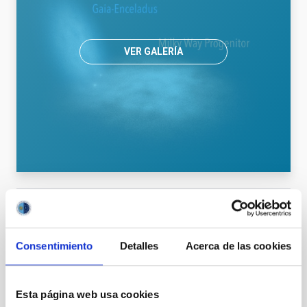
VER GALERÍA
Astrofísica
Público general
Científica/o
Observador/a
Institución/Empresa
Medios de comunicación
Consentimiento
Detalles
Acerca de las cookies
Esta página web usa cookies
Otras noticias relacionadas