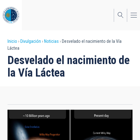
Pasar
al
contenido
principal
Sobrescribir
Inicio
Divulgación
Noticias
Desvelado el nacimiento de la Vía
Láctea
enlaces
Desvelado el nacimiento de
de
la Vía Láctea
ayuda
a
la
navegación