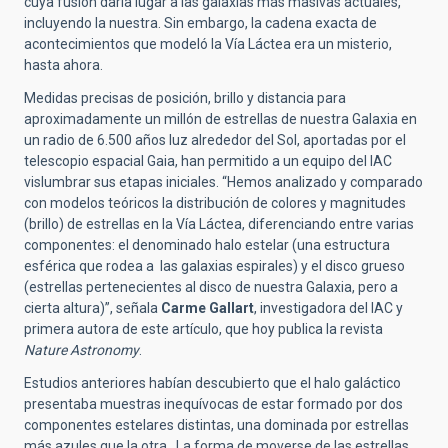
cuya fusión daría lugar a las galaxias más masivas actuales,
incluyendo la nuestra. Sin embargo, la cadena exacta de
acontecimientos que modeló la Vía Láctea era un misterio,
hasta ahora.
Medidas precisas de posición, brillo y distancia para
aproximadamente un millón de estrellas de nuestra Galaxia en
un radio de 6.500 años luz alrededor del Sol, aportadas por el
telescopio espacial Gaia, han permitido a un equipo del IAC
vislumbrar sus etapas iniciales. “Hemos analizado y comparado
con modelos teóricos la distribución de colores y magnitudes
(brillo) de estrellas en la Vía Láctea, diferenciando entre varias
componentes: el denominado halo estelar (una estructura
esférica que rodea a las galaxias espirales) y el disco grueso
(estrellas pertenecientes al disco de nuestra Galaxia, pero a
cierta altura)”, señala
Carme Gallart
, investigadora del IAC y
primera autora de este artículo, que hoy publica la revista
Nature Astronomy
.
Estudios anteriores habían descubierto que el halo galáctico
presentaba muestras inequívocas de estar formado por dos
componentes estelares distintas, una dominada por estrellas
más azules que la otra. La forma de moverse de las estrellas