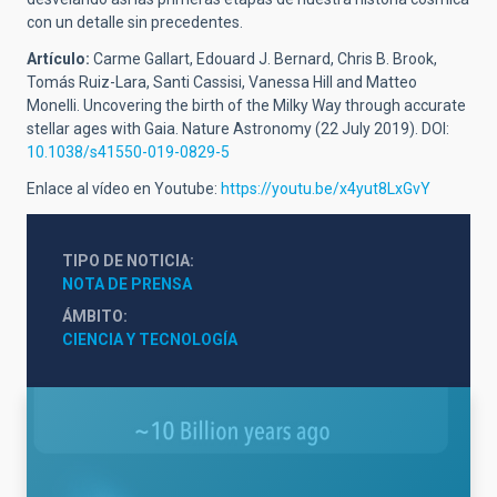
con un detalle sin precedentes.
Artículo:
Carme Gallart, Edouard J. Bernard, Chris B. Brook,
Tomás Ruiz-Lara, Santi Cassisi, Vanessa Hill and Matteo
Monelli. Uncovering the birth of the Milky Way through accurate
stellar ages with Gaia. Nature Astronomy (22 July 2019). DOI:
10.1038/s41550-019-0829-5
Enlace al vídeo en Youtube:
https://youtu.be/x4yut8LxGvY
TIPO DE NOTICIA
NOTA DE PRENSA
ÁMBITO
CIENCIA Y TECNOLOGÍA