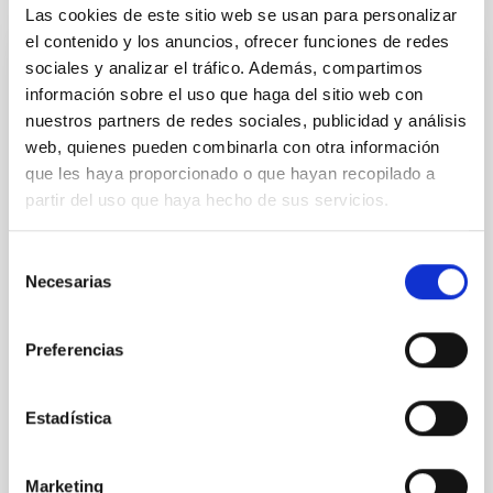
Las cookies de este sitio web se usan para personalizar
el contenido y los anuncios, ofrecer funciones de redes
sociales y analizar el tráfico. Además, compartimos
NOTA DE PRENSA
información sobre el uso que haga del sitio web con
“Habla con Ellas: Mujeres en Astronomía”:
nuestros partners de redes sociales, publicidad y análisis
ocho ediciones conectando ciencia y
web, quienes pueden combinarla con otra información
educación
que les haya proporcionado o que hayan recopilado a
partir del uso que haya hecho de sus servicios.
El Instituto de Astrofísica de Canarias (IAC) celebra
en 2026 la octava edición consecutiva del proyecto
Habla con Ellas: Mujeres en Astronomía, una iniciativa
Selección
de divulgación científica y educación en astronomía
Necesarias
de
que se desarrolla en el marco del Día Internacional de
consentimiento
la Mujer y la Niña en la Ciencia (11 de febrero).
Dirigido a la comunidad educativa, el proyecto tiene
Preferencias
como objetivo visibilizar el papel de las mujeres en la
astronomía y la astrofísica, crear referentes
Estadística
femeninos en ciencia y tecnología e inspirar
vocaciones científicas, especialmente entre niñas y
jóvenes interesadas en las
Marketing