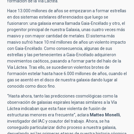
formación de la Vía Láctea.
Hace 13.000 millones de años se empezaron a formar estrellas
en dos sistemas estelares diferenciados que luego se
fusionaron: una galaxia enana llamada Gaia-Encélado y otro, el
progenitor principal de nuestra Galaxia, unas cuatro veces más
masivo y con mayor cantidad de metales. El sistema más
masivo sufrió hace 10 mil millones de años un violento impacto
con Gaia-Encélado. Como consecuencia, algunas de sus
estrellas y las pertenecientes a Gaia-Encélado adquirieron
movimientos caóticos, pasando a formar parte del halo de la
Vía Láctea. Tras ello, se sucedieron violentos brotes de
formación estelar hasta hace 6.000 millones de años, cuando el
gas se asentó en el disco de nuestra galaxia dando lugar al
conocido como disco fino.
“Hasta ahora, tanto las predicciones cosmológicas como la
observación de galaxias espirales lejanas similares a la Vía
Láctea indicaban que esta fase violenta de fusión de
estructuras menores era frecuente”, aclara
Matteo Monelli
,
investigador del IAC y coautor del trabajo. Ahora, se ha
conseguido particularizar dicho proceso a nuestra galaxia,
desvelando así las primeras etapas de nuestra historia cósmica