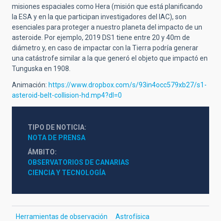
misiones espaciales como Hera (misión que está planificando
la ESA y en la que participan investigadores del IAC), son
esenciales para proteger a nuestro planeta del impacto de un
asteroide. Por ejemplo, 2019 DS1 tiene entre 20 y 40m de
diámetro y, en caso de impactar con la Tierra podría generar
una catástrofe similar a la que generó el objeto que impactó en
Tunguska en 1908.
Animación:
https://www.dropbox.com/s/93in4occ579xb27/s1-
asteroid-belt-collision-hd.mp4?dl=0
TIPO DE NOTICIA
NOTA DE PRENSA
ÁMBITO
OBSERVATORIOS DE CANARIAS
CIENCIA Y TECNOLOGÍA
Herramientas de observación
Astrofísica