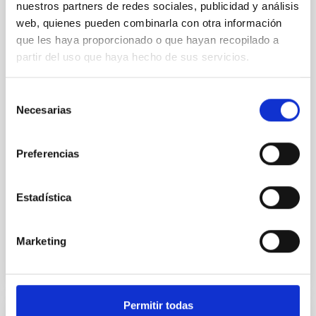
Learning"
nuestros partners de redes sociales, publicidad y análisis
web, quienes pueden combinarla con otra información
Del 2 al 6 de marzo de 2026, la Universidad de Gante
que les haya proporcionado o que hayan recopilado a
se convierte en el epicentro de la intersección entre
la astrofísica y la inteligencia artificial. Organizada
partir del uso que haya hecho de sus servicios.
conjuntamente por las Redes de Doctorado MSCA
EDUCADO , liderado desde el Instituto de Astrofísica
Selección
de Canarias, MWGaiaDN , y con la colaboración de
Necesarias
de
una tercera red asociada TALES , la Escuela de
consentimiento
EDUCADO en Astro–AI and Machine Learning reunirá
a personas expertas de referencia internacional y a
Preferencias
jóvenes integrantes de la comunidad investigadora
para abordar los retos de la era del Big Data espacial.
Durante cinco días, las personas
Estadística
Fecha de publicación
02/03/2026 - 17:28:47
Marketing
Permitir todas