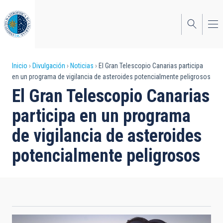
Pasar
al
contenido
principal
Sobrescribir
Inicio
Divulgación
Noticias
El Gran Telescopio Canarias participa
en un programa de vigilancia de asteroides potencialmente peligrosos
enlaces
El Gran Telescopio Canarias
de
participa en un programa
ayuda
de vigilancia de asteroides
a
potencialmente peligrosos
la
navegación