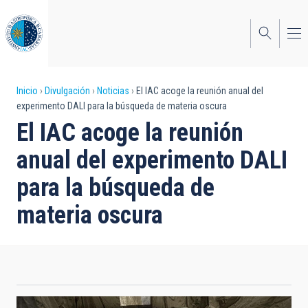
Pasar
al
contenido
principal
Sobrescribir
Inicio
Divulgación
Noticias
El IAC acoge la reunión anual del
experimento DALI para la búsqueda de materia oscura
enlaces
El IAC acoge la reunión
de
anual del experimento DALI
ayuda
para la búsqueda de
a
materia oscura
la
navegación