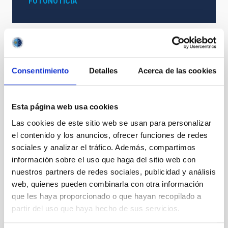
FOTONOTICIA
Astrofísica
Medios de comunicación
Cosmología y Astropartículas (CYA)
Materia oscura
Consentimiento
Detalles
Acerca de las cookies
DALI experiment
DALI
Esta página web usa cookies
Las cookies de este sitio web se usan para personalizar
el contenido y los anuncios, ofrecer funciones de redes
sociales y analizar el tráfico. Además, compartimos
información sobre el uso que haga del sitio web con
nuestros partners de redes sociales, publicidad y análisis
web, quienes pueden combinarla con otra información
que les haya proporcionado o que hayan recopilado a
Otras noticias relacionadas
partir del uso que haya hecho de sus servicios.