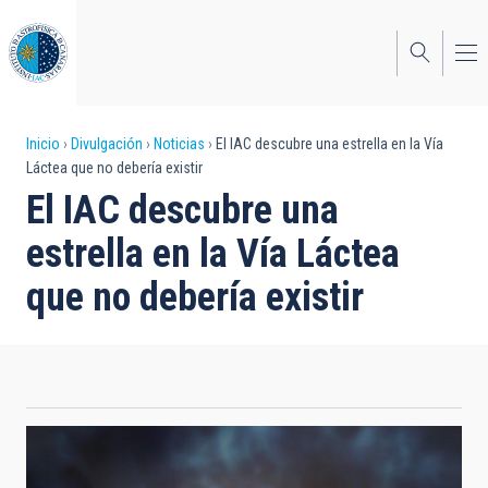
Pasar
al
contenido
principal
Sobrescribir
Inicio
Divulgación
Noticias
El IAC descubre una estrella en la Vía
Láctea que no debería existir
enlaces
El IAC descubre una
de
estrella en la Vía Láctea
ayuda
que no debería existir
a
la
navegación