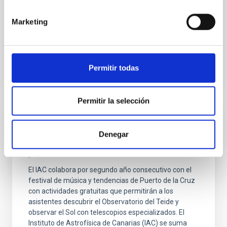
abrir nuevas vías de conocimiento. MELODY tendrá
como objetivo principal estudiar la rotación y la
Marketing
actividad magnética de estrellas similares al Sol para
Fecha de publicación
23/06/2026 - 11:01:01
Permitir todas
Permitir la selección
NOTA DE PRENSA
Denegar
El IAC vuelve a acercar el Universo al
público del Phe Festival
El IAC colabora por segundo año consecutivo con el
festival de música y tendencias de Puerto de la Cruz
con actividades gratuitas que permitirán a los
asistentes descubrir el Observatorio del Teide y
observar el Sol con telescopios especializados. El
Instituto de Astrofísica de Canarias (IAC) se suma