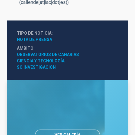
(callende[at]iac[dot]es)
)
TIPO DE NOTICIA
NOTA DE PRENSA
ÁMBITO
OBSERVATORIOS DE CANARIAS
CIENCIA Y TECNOLOGÍA
SO INVESTIGACIÓN