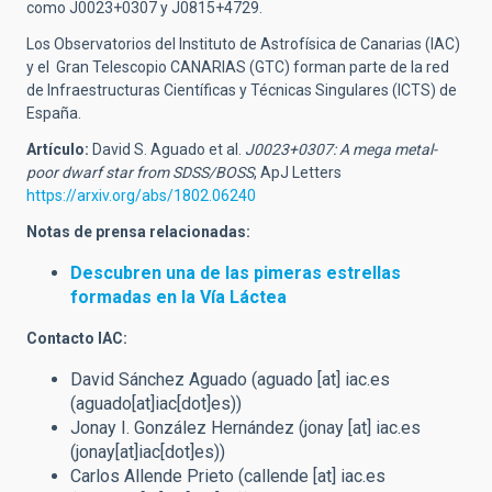
como J0023+0307 y J0815+4729.
Los Observatorios del Instituto de Astrofísica de Canarias (IAC)
y el Gran Telescopio CANARIAS (GTC) forman parte de la red
de Infraestructuras Científicas y Técnicas Singulares (ICTS) de
España.
Artículo:
David S. Aguado et al.
J0023+0307: A mega metal-
poor dwarf star from SDSS/BOSS
, ApJ Letters
https://arxiv.org/abs/1802.06240
Notas de prensa relacionadas:
Descubren una de las pimeras estrellas
formadas en la Vía Láctea
Contacto IAC:
David Sánchez Aguado (
aguado
[at]
iac.es
(aguado[at]iac[dot]es)
)
Jonay I. González Hernández (
jonay
[at]
iac.es
(jonay[at]iac[dot]es)
)
Carlos Allende Prieto (
callende
[at]
iac.es