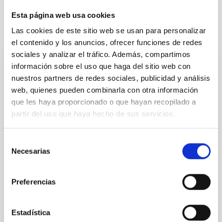
Esta página web usa cookies
Las cookies de este sitio web se usan para personalizar
Otras noticias relacionadas
el contenido y los anuncios, ofrecer funciones de redes
sociales y analizar el tráfico. Además, compartimos
información sobre el uso que haga del sitio web con
NOTA DE PRENSA
nuestros partners de redes sociales, publicidad y análisis
El IAC logra una de las prestigiosas “ERC
web, quienes pueden combinarla con otra información
Advanced Grant” para estudiar la evolución
que les haya proporcionado o que hayan recopilado a
de estrellas similares al Sol
partir del uso que haya hecho de sus servicios.
El Instituto de Astrofísica de Canarias (IAC) ha
obtenido una nueva ERC Advanced Grant del Consejo
Selección
Necesarias
Europeo de Investigación (ERC) para el proyecto
de
MELODY, liderado por la investigadora Savita Mathur.
consentimiento
Esta ayuda, una de las más prestigiosas y
Preferencias
competitivas de la ciencia europea, respalda a
personal investigador con trayectorias consolidadas
y propuestas altamente innovadoras, con el objetivo
Estadística
de impulsar investigaciones de frontera capaces de