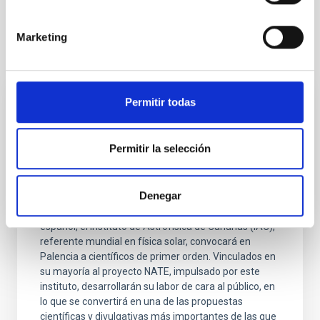
Marketing
Otras noticias relacionadas
Permitir todas
NOTA DE PRENSA
El IAC convocará en Palencia, por el
Permitir la selección
eclipse, a primeras figuras mundiales en el
estudio del Sol
Denegar
El próximo 12 de agosto, coincidiendo con el eclipse
solar total que podrá verse en gran parte del territorio
español, el Instituto de Astrofísica de Canarias (IAC),
referente mundial en física solar, convocará en
Palencia a científicos de primer orden. Vinculados en
su mayoría al proyecto NATE, impulsado por este
instituto, desarrollarán su labor de cara al público, en
lo que se convertirá en una de las propuestas
científicas y divulgativas más importantes de las que