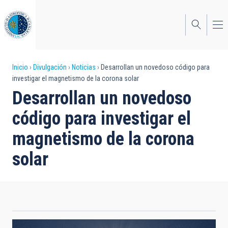
Pasar
al
contenido
principal
Sobrescribir
Inicio
Divulgación
Noticias
Desarrollan un novedoso código para
investigar el magnetismo de la corona solar
enlaces
Desarrollan un novedoso
de
código para investigar el
ayuda
magnetismo de la corona
a
solar
la
navegación