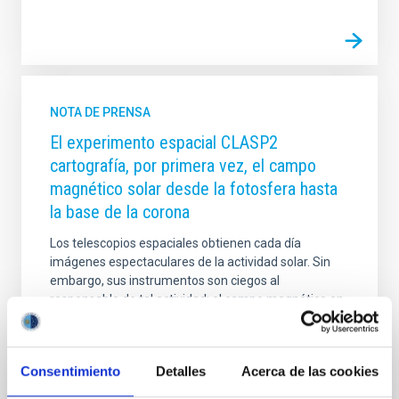
NOTA DE PRENSA
El experimento espacial CLASP2
cartografía, por primera vez, el campo
magnético solar desde la fotosfera hasta
la base de la corona
Los telescopios espaciales obtienen cada día
imágenes espectaculares de la actividad solar. Sin
embargo, sus instrumentos son ciegos al
responsable de tal actividad: el campo magnético en
las capas externas de la atmósfera solar, donde
tienen lugar los fenómenos explosivos que en
ocasiones afectan a la Tierra. Las extraordinarias
Consentimiento
Detalles
Acerca de las cookies
observaciones de la polarización de la luz ultravioleta
del Sol logradas por la misión CLASP2 han permitido