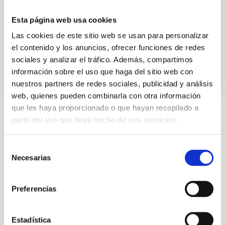
elaborar un mapa del campo magnético a través de
toda la atmósfera solar, desde la fotosfera hasta la
Esta página web usa cookies
base de la extremadamente caliente corona. Esta
Las cookies de este sitio web se usan para personalizar
el contenido y los anuncios, ofrecer funciones de redes
Fecha de publicación
19/02/2021 - 08:42
sociales y analizar el tráfico. Además, compartimos
información sobre el uso que haga del sitio web con
nuestros partners de redes sociales, publicidad y análisis
web, quienes pueden combinarla con otra información
que les haya proporcionado o que hayan recopilado a
partir del uso que haya hecho de sus servicios.
TIPO DE NOTICIA
FOTONOTICIA
Selección
ÁMBITO
Necesarias
de
CIENCIA Y TECNOLOGÍA
consentimiento
Preferencias
Astrofísica
Medios de comunicación
Física Solar (FS)
Corona solar
Estadística