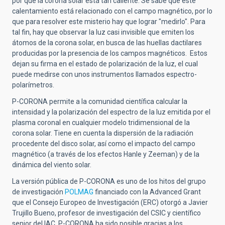
por qué la
corona solar
está tan caliente. Se sabe que este
calentamiento está relacionado con el campo magnético, por lo
que para resolver este misterio hay que lograr "medirlo". Para
tal fin, hay que observar la luz casi invisible que emiten los
átomos de la
corona solar, e
n busca de las
huellas
dactilares
producidas por la presencia de los
campos magnéticos
. Estos
dejan su firma en el estado de
polarización
de la luz, el cual
puede medirse con unos instrumentos llamados espectro-
polarímetros.
P-CORONA permite a la comunidad científica calcular la
intensidad y la
polarización
del espectro de la luz emitida por el
plasma coronal en cualquier modelo tridimensional de la
corona solar. Tiene en cuenta la dispersión de la radiación
procedente del disco solar, así como el impacto del campo
magnético (a través de los efectos Hanle y Zeeman) y de la
dinámica del viento solar.
La versión pública de P-CORONA es uno de los hitos del grupo
de investigación
POLMAG
financiado con la Advanced Grant
que el Consejo Europeo de Investigación (ERC) otorgó a Javier
Trujillo Bueno, profesor de investigación del CSIC y científico
senior del IAC. P-CORONA ha sido posible gracias a los