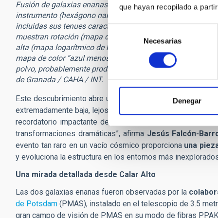
Fusión de galaxias enanas observada con el instrumento PP
que hayan recopilado a parti
instrumento (hexágono naranja sobre la imagen del SDSS, a
incluidas sus tenues características de marea que se ext
Selección
muestran rotación (mapa de velocidad del gas, abajo a la 
Necesarias
de
alta (mapa logarítmico de la SFR, abajo a la derecha). Imá
consentimiento
mapa de color “azul menos rojo” arriba a la derecha) del T
polvo, probablemente producida por ondas de choque produc
de Granada / CAHA / INT.
Este descubrimiento abre una valiosa ventana para compre
Denegar
extremadamente baja, lejos de la red cósmica donde ocurre 
recordatorio impactante de que, incluso en las regiones 
transformaciones dramáticas”, afirma
Jesús Falcón-Barr
evento tan raro en un vacío cósmico proporciona
una piez
y evoluciona la estructura en los entornos más inexplorados 
Una mirada detallada desde Calar Alto
Las dos galaxias enanas fueron observadas por la
colabor
de Potsdam
(PMAS), instalado en el telescopio de 3.5 met
gran campo de visión de PMAS en su modo de fibras PPAK,