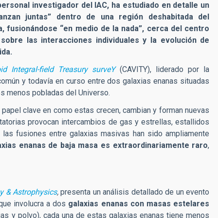
 personal investigador del IAC, ha estudiado en detalle un
anzan juntas” dentro de una región deshabitada del
a, fusionándose “en medio de la nada”, cerca del centro
obre las interacciones individuales y la evolución de
ida.
id Integral-field Treasury surveY
(CAVITY), liderado por la
común y todavía en curso entre dos galaxias enanas situadas
es menos pobladas del Universo.
papel clave en como estas crecen, cambian y forman nuevas
itatorias provocan intercambios de gas y estrellas, estallidos
e las fusiones entre galaxias masivas han sido ampliamente
laxias enanas de baja masa es extraordinariamente raro
,
y & Astrophysics
,
presenta un análisis detallado de un evento
 que involucra a dos
galaxias enanas con masas estelares
, gas y polvo), cada una de estas galaxias enanas tiene menos