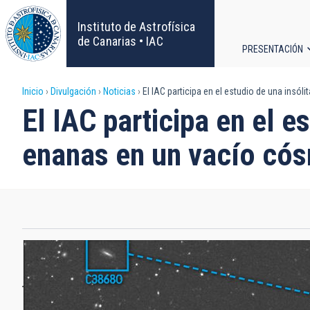
Pasar
al
Instituto de Astrofísica
contenido
de Canarias • IAC
PRESENTACIÓN
principal
Navega
Sobrescribir
Inicio
Divulgación
Noticias
El IAC participa en el estudio de una insó
principa
El IAC participa en el e
enlaces
enanas en un vacío có
de
ayuda
a
la
navegación