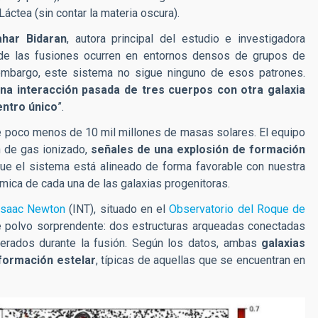
Láctea (sin contar la materia oscura).
ahar Bidaran
, autora principal del estudio e investigadora
 de las fusiones ocurren en entornos densos de grupos de
embargo, este sistema no sigue ninguno de esos patrones.
na interacción pasada de tres cuerpos con otra galaxia
ntro único
”.
 poco menos de 10 mil millones de masas solares. El equipo
n de gas ionizado,
señales de una explosión de formación
que el sistema está alineado de forma favorable con nuestra
námica de cada una de las galaxias progenitoras.
Isaac Newton
(INT), situado en el
Observatorio del Roque de
de polvo sorprendente: dos estructuras arqueadas conectadas
erados durante la fusión. Según los datos, ambas
galaxias
formación estelar
, típicas de aquellas que se encuentran en