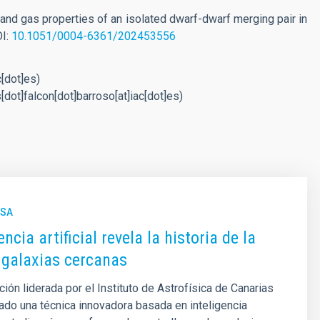
and gas properties of an isolated dwarf-dwarf merging pair in
OI:
10.1051/0004-6361/202453556
c[dot]es)
[dot]falcon[dot]barroso[at]iac[dot]es)
NSA
encia artificial revela la historia de la
 galaxias cercanas
ción liderada por el Instituto de Astrofísica de Canarias
izado una técnica innovadora basada en inteligencia