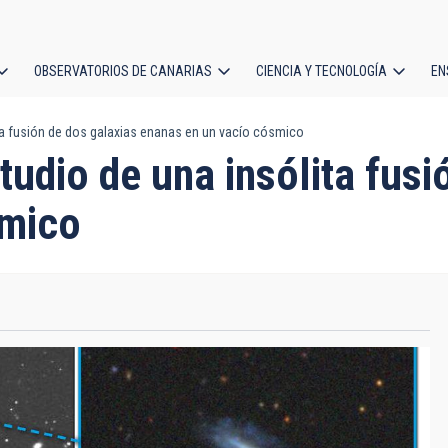
OBSERVATORIOS DE CANARIAS
CIENCIA Y TECNOLOGÍA
EN
ción
lita fusión de dos galaxias enanas en un vacío cósmico
l
studio de una insólita fus
smico