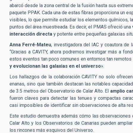
abarcó desde la zona central de la fusión hasta sus extre
paquete PPAK. Cada una de estas fibras proporciona un esp
visibles, lo que permite estudiar los elementos químicos, l
puntos del área muestreada. Es decir, el PMAS ofreció una
interacción directa
y potente entre pequeñas galaxias situa
Anna Ferré-Mateu
, investigadora del IAC y coautora de l
“Gracias a CAVITY, ahora podremos investigar más a fondo
estos eventos tan poco comunes en entornos tan remotos 
y evolucionan las galaxias en el universo
».
Los hallazgos de la colaboración CAVITY no solo ofrecen 
enanas, sino que también destacan las notables capacidad
de 3.5 metros del Observatorio de Calar Alto. El
amplio cam
fueron claves para detectar las tenues y compactas carac
casi imposibles de identificar sin observaciones de alta re
Este estudio demuestra además cómo las observaciones c
Calar Alto y los Observatorios de Canarias pueden ampliar 
los rincones más esquivos del Universo.