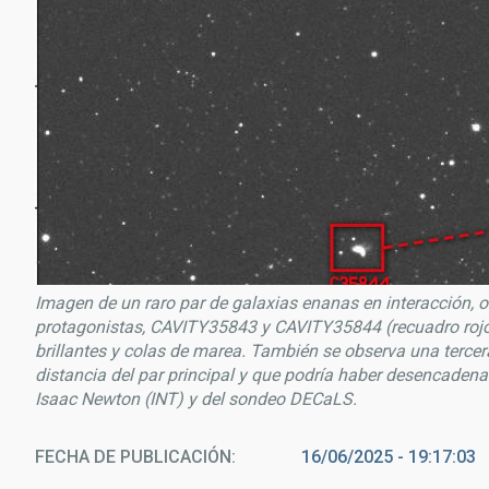
Imagen de un raro par de galaxias enanas en interacción, 
protagonistas, CAVITY35843 y CAVITY35844 (recuadro rojo)
brillantes y colas de marea. También se observa una terce
distancia del par principal y que podría haber desencaden
Isaac Newton (INT) y del sondeo DECaLS.
FECHA DE PUBLICACIÓN
16/06/2025 - 19:17:03