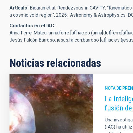
Artículo:
Bidaran et al. Rendezvous in CAVITY: “Kinematics 
a cosmic void region”, 2025, Astronomy & Astrophysics. D
Contactos en el IAC:
Anna Ferre-Mateu,
anna.ferre
[at]
iac.es
(anna[dot]ferre[at]ia
Jesús Falcón Barroso,
jesus.falcon.barroso
[at]
iac.es
(jesus
Noticias relacionadas
NOTA DE PRE
La intelig
fusión de
Una investiga
(IAC) ha util