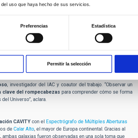
AK en el observatorio de Calar Alto. El campo de visión del
r del uso que haya hecho de sus servicios.
rriba a la izquierda) captura completamente el sistema,
ienden hacia los bordes. Ambos componentes en fusión
izquierda) y una tasa de formación estelar excepcionalmente
Preferencias
Estadística
genes profundas en dos colores (bandas g y r, que generan el
elescopio Isaac Newton revelan una llamativa distribución de
idas durante la fusión. Créditos: B. Bidaran / Universidad
nder cómo evolucionan las galaxias en entornos de densidad
Permitir la selección
la mayoría de las interacciones galácticas. “Esta fusión es un
más solitarias del cosmos, las galaxias pueden experimentar
oso
, investigador del IAC y coautor del trabajo. “Observar un
a clave del rompecabezas
para comprender cómo se forma
del Universo”, aclara.
ación CAVITY
con el
Espectrógrafo de Múltiples Aberturas
ros de
Calar Alto
, el mayor de Europa continental. Gracias al
 ambas galaxias fueron observadas en una sola toma que