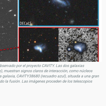
observado por el proyecto CAVITY.
Las dos galaxias
, muestran signos claros de interacción, como núcleos
ra galaxia, CAVITY38680 (recuadro azul), situada a una gran
ado la fusión. Las imágenes proceden de los telescopios