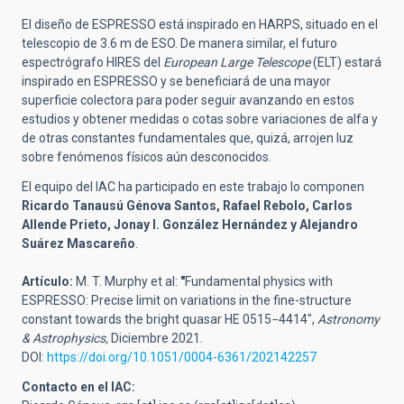
El diseño de ESPRESSO está inspirado en HARPS, situado en el
telescopio de 3.6 m de ESO. De manera similar, el futuro
espectrógrafo HIRES del
European Large Telescope
(ELT)
estará
inspirado en ESPRESSO y se beneficiará de una mayor
superficie colectora para poder seguir avanzando en estos
estudios y obtener medidas o cotas sobre variaciones de alfa y
de otras constantes fundamentales que, quizá, arrojen luz
sobre fenómenos físicos aún desconocidos.
El equipo del IAC ha participado en este trabajo lo componen
Ricardo Tanausú Génova Santos, Rafael Rebolo, Carlos
Allende Prieto, Jonay I. González Hernández y Alejandro
Suárez Mascareño
.
Artículo:
M. T. Murphy
et al:
"
Fundamental physics with
ESPRESSO: Precise limit on variations in the fine-structure
constant towards the bright quasar HE 0515−4414",
Astronomy
& Astrophysics,
Diciembre 2021.
DOI:
https://doi.org/10.1051/0004-6361/202142257
Contacto en el IAC: