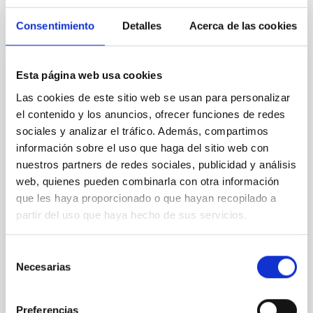
Consentimiento
Detalles
Acerca de las cookies
NOTA DE PRENSA
Esta página web usa cookies
ESPRESSO confirma la exo-Tierra más
Las cookies de este sitio web se usan para personalizar
cercana con una precisión sin precedentes
el contenido y los anuncios, ofrecer funciones de redes
sociales y analizar el tráfico. Además, compartimos
Un equipo internacional en el que participan
información sobre el uso que haga del sitio web con
investigadores del Instituto de Astrofísica de
Canarias (IAC), de otras instituciones en España,
nuestros partners de redes sociales, publicidad y análisis
Italia, Portugal, Suiza y del Observatorio Europeo
web, quienes pueden combinarla con otra información
Austral (ESO), ha confirmado la presencia del planeta
que les haya proporcionado o que hayan recopilado a
extrasolar Próxima b utilizando medidas de velocidad
partir del uso que haya hecho de sus servicios.
radial del espectrógrafo ESPRESSO, instalado en el
Very Large Telescope (VLT), de Chile.
Selección
Fecha de publicación
26/05/2020 - 17:51
Necesarias
de
consentimiento
Preferencias