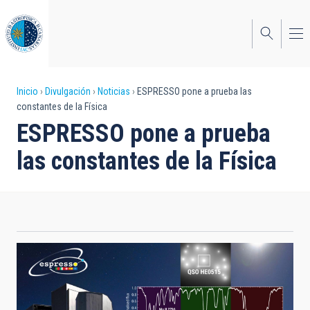
Pasar
al
contenido
principal
Sobrescribir
Inicio
Divulgación
Noticias
ESPRESSO pone a prueba las
constantes de la Física
enlaces
ESPRESSO pone a prueba
de
las constantes de la Física
ayuda
a
la
navegación