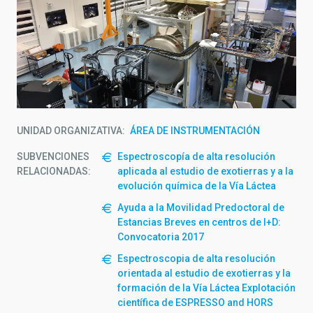
UNIDAD ORGANIZATIVA
ÁREA DE INSTRUMENTACIÓN
SUBVENCIONES
Espectroscopía de alta resolución
RELACIONADAS:
aplicada al estudio de exotierras y a la
evolución química de la Vía Láctea
Ayuda a la Movilidad Predoctoral de
Estancias Breves en centros de I+D:
Convocatoria 2017
Espectroscopia de alta resolución
orientada al estudio de exotierras y la
formación de la Vía Láctea Explotación
científica de ESPRESSO and HORS