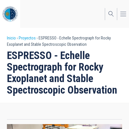
Pasar
al
contenido
principal
Sobrescribir
Inicio
Proyectos
ESPRESSO - Echelle Spectrograph for Rocky
Exoplanet and Stable Spectroscopic Observation
enlaces
ESPRESSO - Echelle
de
Spectrograph for Rocky
ayuda
Exoplanet and Stable
a
Spectroscopic Observation
la
navegación