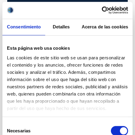
ESPRESSO
ESPRESSO
Consentimiento
Detalles
Acerca de las cookies
Instrumento
Espectrógrafo
Esta página web usa cookies
TIPO
Las cookies de este sitio web se usan para personalizar
INSTRUMENTACIÓN
el contenido y los anuncios, ofrecer funciones de redes
ESTADO
sociales y analizar el tráfico. Además, compartimos
EN EJECUCIÓN
información sobre el uso que haga del sitio web con
nuestros partners de redes sociales, publicidad y análisis
web, quienes pueden combinarla con otra información
que les haya proporcionado o que hayan recopilado a
Sistema Solar y Sistemas Planetarios (SEYSS)
partir del uso que haya hecho de sus servicios.
Física estelar e interestelar (FEEI)
Instrumentación visible
Selección
Necesarias
de