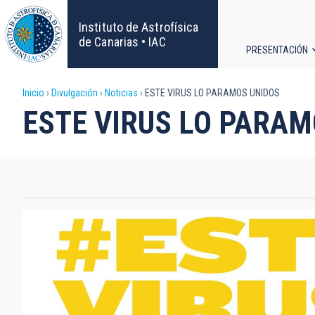
Pasar
al
Instituto de Astrofísica
contenido
de Canarias • IAC
PRESENTACIÓN
principal
Navega
Sobrescribir
Inicio
Divulgación
Noticias
ESTE VIRUS LO PARAMOS UNIDOS
principa
ESTE VIRUS LO PARAM
enlaces
de
ayuda
a
la
navegación