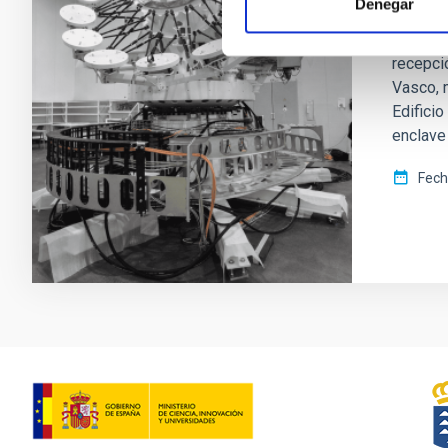
La co
Denegar
El Insti
recepci
Vasco, m
Edifici
enclave
Fech