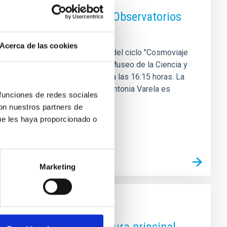
on una charla sobre los Observatorios
Acerca de las cookies
 de diciembre una nueva edición del ciclo "Cosmoviaje
a investigadora y directora del Museo de la Ciencia y
anarias y sus descubrimientos" a las 16:15 horas. La
cia en astrofísica y divulgación Antonia Varela es
 funciones de redes sociales
rupo de Calidad de Cielo y
con nuestros partners de
ue les haya proporcionado o
Marketing