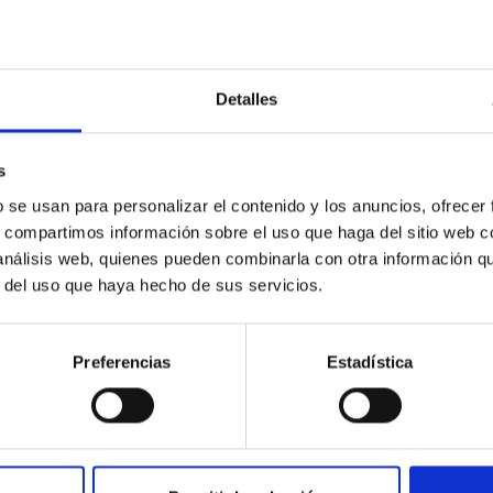
ia Varela inaugura el ciclo 'Cosmoviaje 2.0' c
narias y sus descubrimientos
Detalles
tuto de Astrofísica de Canarias (IAC) inaugura este miércoles 17
 que sabemos e ignoramos del Universo" y lo hará de la mano de l
os Antonia Varela quien impartirá su charla " Observatorios de C
s
será libre y gratuita hasta llenar el aforo. Una experta de referen
b se usan para personalizar el contenido y los anuncios, ofrecer
 en Astrofísica e investigadora del IAC, donde forma parte del G
s, compartimos información sobre el uso que haga del sitio web 
 análisis web, quienes pueden combinarla con otra información q
a de publicación
12/12/2025 - 11:13:05
r del uso que haya hecho de sus servicios.
Preferencias
Estadística
E PRENSA