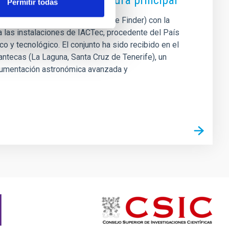
recepción de su estructura principal
Permitir todas
del telescopio SELF (Small ExoLife Finder) con la
 a las instalaciones de IACTec, procedente del País
o y tecnológico. El conjunto ha sido recibido en el
antecas (La Laguna, Santa Cruz de Tenerife), un
strumentación astronómica avanzada y