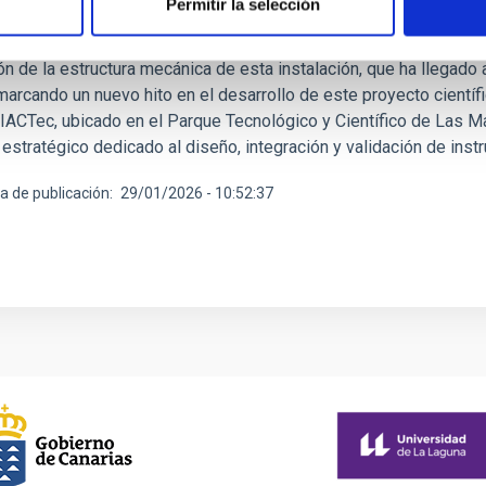
nstrucción del telescopio SELF avanza con la 
Permitir la selección
tuto de Astrofísica de Canarias (IAC) avanza en la construcción 
ón de la estructura mecánica de esta instalación, que ha llegado
arcando un nuevo hito en el desarrollo de este proyecto científic
o IACTec, ubicado en el Parque Tecnológico y Científico de Las M
 estratégico dedicado al diseño, integración y validación de in
a de publicación
29/01/2026 - 10:52:37