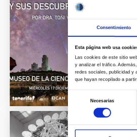
Anton
de Ca
Consentimiento
El Insti
2.0. Lo
el Cosm
Esta página web usa cookie
entrada 
Las cookies de este sitio we
doctora
y analizar el tráfico. Ademá
redes sociales, publicidad y
Fech
que hayan recopilado a parti
Selección
Necesarias
de
consentimiento
NOTA D