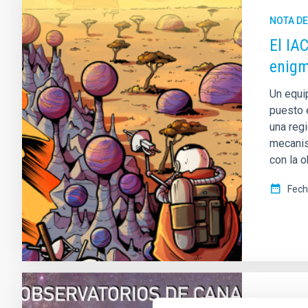
NOTA D
El IA
enigm
Un equip
puesto 
una reg
mecanis
con la o
Fech
NOTA D