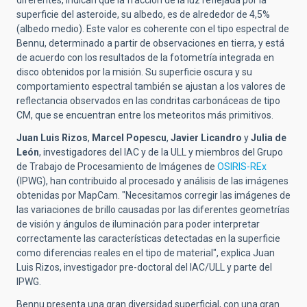
diferentes, indican que la fracción de la luz reflejada por la
superficie del asteroide, su albedo, es de alrededor de 4,5%
(albedo medio). Este valor es coherente con el tipo espectral de
Bennu, determinado a partir de observaciones en tierra, y está
de acuerdo con los resultados de la fotometría integrada en
disco obtenidos por la misión. Su superficie oscura y su
comportamiento espectral también se ajustan a los valores de
reflectancia observados en las condritas carbonáceas de tipo
CM, que se encuentran entre los meteoritos más primitivos.
Juan Luis Rizos
,
Marcel Popescu
,
Javier Licandro
y
Julia de
León
, investigadores del IAC y de la ULL y miembros del Grupo
de Trabajo de Procesamiento de Imágenes de
OSIRIS-REx
(IPWG), han contribuido al procesado y análisis de las imágenes
obtenidas por MapCam. "Necesitamos corregir las imágenes de
las variaciones de brillo causadas por las diferentes geometrías
de visión y ángulos de iluminación para poder interpretar
correctamente las características detectadas en la superficie
como diferencias reales en el tipo de material", explica Juan
Luis Rizos, investigador pre-doctoral del IAC/ULL y parte del
IPWG.
Bennu presenta una gran diversidad superficial, con una gran