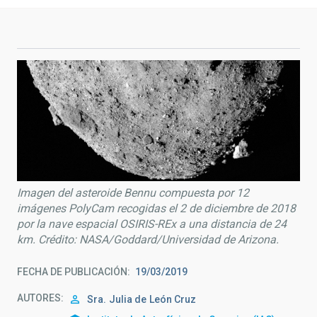
Imagen del asteroide Bennu compuesta por 12
imágenes PolyCam recogidas el 2 de diciembre de 2018
por la nave espacial OSIRIS-REx a una distancia de 24
km. Crédito: NASA/Goddard/Universidad de Arizona.
FECHA DE PUBLICACIÓN
19/03/2019
AUTORES
Sra.
Julia de
León Cruz