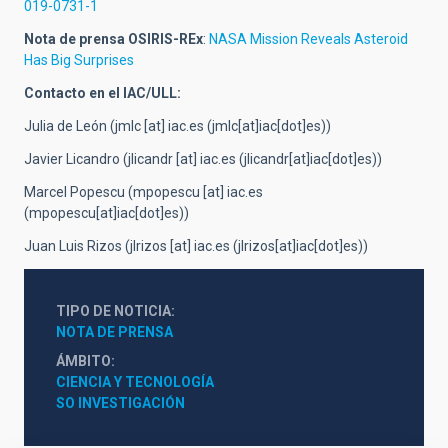
019-0731-1
Nota de prensa OSIRIS-REx
:
NASA Mission Reveals Asteroid
Has Big Surprises
Contacto en el IAC/ULL:
Julia de León (
jmlc
[at]
iac.es
(jmlc[at]iac[dot]es)
)
Javier Licandro (
jlicandr
[at]
iac.es
(jlicandr[at]iac[dot]es)
)
Marcel Popescu (
mpopescu
[at]
iac.es
(mpopescu[at]iac[dot]es)
)
Juan Luis Rizos (
jlrizos
[at]
iac.es
(jlrizos[at]iac[dot]es)
)
TIPO DE NOTICIA
NOTA DE PRENSA
ÁMBITO
CIENCIA Y TECNOLOGÍA
SO INVESTIGACIÓN