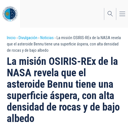
Pasar
al
contenido
principal
Sobrescribir
Inicio
Divulgación
Noticias
La misión OSIRIS-REx de la NASA revela
que el asteroide Bennu tiene una superficie áspera, con alta densidad
enlaces
de rocas y de bajo albedo
de
La misión OSIRIS-REx de la
ayuda
NASA revela que el
a
asteroide Bennu tiene una
la
superficie áspera, con alta
navegación
densidad de rocas y de bajo
albedo