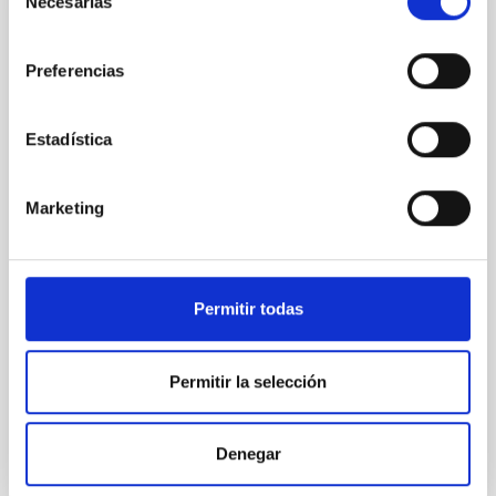
Necesarias
de
NOTA DE PRENSA
consentimiento
El IAC convocará en Palencia, por el
Preferencias
eclipse, a primeras figuras mundiales en el
estudio del Sol
Estadística
El próximo 12 de agosto, coincidiendo con el eclipse
solar total que podrá verse en gran parte del territorio
español, el Instituto de Astrofísica de Canarias (IAC),
Marketing
referente mundial en física solar, convocará en
Palencia a científicos de primer orden. Vinculados en
su mayoría al proyecto NATE, impulsado por este
instituto, desarrollarán su labor de cara al público, en
lo que se convertirá en una de las propuestas
Permitir todas
científicas y divulgativas más importantes de las que
se realizarán en el país. Así, desde el día 10, se
desarrollarán las charlas y talleres en diversos puntos
Permitir la selección
de Palencia
Fecha de publicación
19/06/2026 - 10:00:00
Denegar