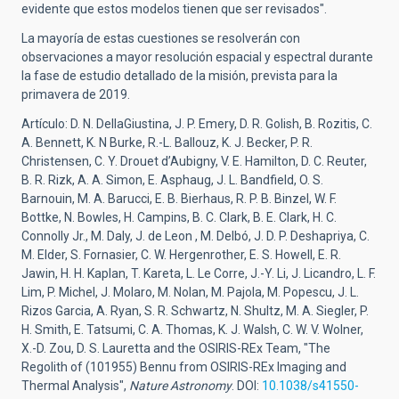
evidente que estos modelos tienen que ser revisados".
La mayoría de estas cuestiones se resolverán con
observaciones a mayor resolución espacial y espectral durante
la fase de estudio detallado de la misión, prevista para la
primavera de 2019.
Artículo: D. N. DellaGiustina, J. P. Emery, D. R. Golish, B. Rozitis, C.
A. Bennett, K. N Burke, R.-L. Ballouz, K. J. Becker, P. R.
Christensen, C. Y. Drouet d’Aubigny, V. E. Hamilton, D. C. Reuter,
B. R. Rizk, A. A. Simon, E. Asphaug, J. L. Bandfield, O. S.
Barnouin, M. A. Barucci, E. B. Bierhaus, R. P. B. Binzel, W. F.
Bottke, N. Bowles, H. Campins, B. C. Clark, B. E. Clark, H. C.
Connolly Jr., M. Daly, J. de Leon , M. Delbó, J. D. P. Deshapriya, C.
M. Elder, S. Fornasier, C. W. Hergenrother, E. S. Howell, E. R.
Jawin, H. H. Kaplan, T. Kareta, L. Le Corre, J.-Y. Li, J. Licandro, L. F.
Lim, P. Michel, J. Molaro, M. Nolan, M. Pajola, M. Popescu, J. L.
Rizos Garcia, A. Ryan, S. R. Schwartz, N. Shultz, M. A. Siegler, P.
H. Smith, E. Tatsumi, C. A. Thomas, K. J. Walsh, C. W. V. Wolner,
X.-D. Zou, D. S. Lauretta and the OSIRIS-REx Team, "The
Regolith of (101955) Bennu from OSIRIS-REx Imaging and
Thermal Analysis",
Nature Astronomy
. DOI:
10.1038/s41550-