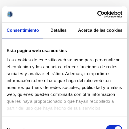
Astrofísica
Público general
Estudiante
Profesorado
Científica/o
Tecnóloga/o
Medios de comunicación
Consentimiento
Detalles
Acerca de las cookies
Sistema Solar y Sistemas Planetarios (SEYSS)
Esta página web usa cookies
Las cookies de este sitio web se usan para personalizar
el contenido y los anuncios, ofrecer funciones de redes
sociales y analizar el tráfico. Además, compartimos
información sobre el uso que haga del sitio web con
nuestros partners de redes sociales, publicidad y análisis
web, quienes pueden combinarla con otra información
que les haya proporcionado o que hayan recopilado a
partir del uso que haya hecho de sus servicios.
Otras noticias relacionadas
Selección