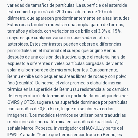
variedad de tamaños de partículas. La superficie del asteroide
está cubierta por más de 200 rocas de más de 10 m de
diámetro, que aparecen predominantemente en altas latitudes.
Estas rocas también muestran una amplia gama de formas,
tamaños y albedo, con variaciones de brillo del 3,3% al 15%,
mayores que cualquier variación observada en otros
asteroides. Estos contrastes pueden deberse a diferencias
primordiales en el material del cuerpo que originó Bennu
después de una colisión destructiva, a que el material ha sido
expuesto a diferentes niveles partículas cargadas de viento
solar o al bombardeo de micrometeoritos. Curiosamente,
Bennu exhibe solo pequeñas áreas libres de rocas y con polvo
fino (regolito). De hecho, el valor promedio global de inercia
térmica en la superficie de Bennu (su resistencia a los cambios
de temperatura), determinado a partir de datos adquiridos por
OVIRS y OTES, sugiere una superficie dominada por partículas
con tamaños de 0,5 a 5 cm, lo que no se observa en las
imágenes. "Los modelos térmicos se utilizan para traducir las
mediciones de inercia térmica en tamaños de partículas”,
señala Marcel Popescu, investigador del IAC/ULL y parte del
IPWG. Y añade: “Por lo que hemos encontrado en Bennu, es