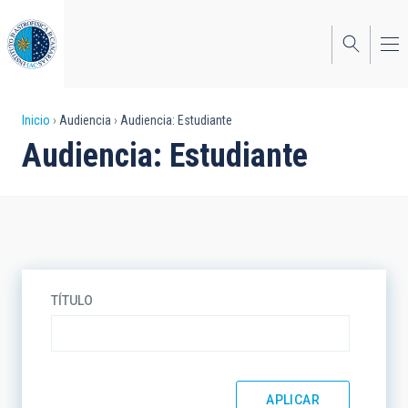
Pasar
al
contenido
principal
Sobrescribir
Inicio
Audiencia
Audiencia: Estudiante
Audiencia: Estudiante
enlaces
de
ayuda
a
la
TÍTULO
navegación