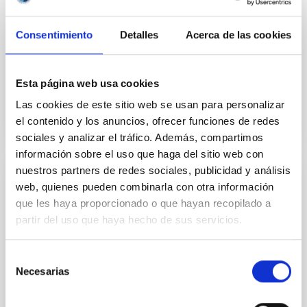
Desde el año 2015, a iniciativa de la Asamblea
Consentimiento
Detalles
Acerca de las cookies
General de las Naciones Unidas, el 11 de febrero
conmemora el Día Internacional de la Mujer y la Niña
en la...
Esta página web usa cookies
Las cookies de este sitio web se usan para personalizar
el contenido y los anuncios, ofrecer funciones de redes
sociales y analizar el tráfico. Además, compartimos
información sobre el uso que haga del sitio web con
nuestros partners de redes sociales, publicidad y análisis
NOTICIA
web, quienes pueden combinarla con otra información
que les haya proporcionado o que hayan recopilado a
Amanar: bajo el mismo cielo
partir del uso que haya hecho de sus servicios.
Hoy comienza oficialmente este proyecto de
divulgación de la Astronomía que promueve la
Selección
educación científica y apoya a los jóvenes y docentes
Necesarias
de
que viven en los...
consentimiento