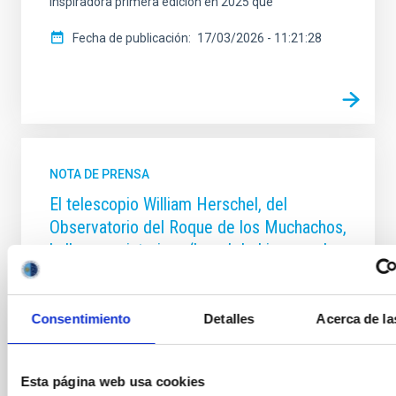
inspiradora primera edición en 2025 que
Fecha de publicación
17/03/2026 - 11:21:28
NOTA DE PRENSA
El telescopio William Herschel, del
Observatorio del Roque de los Muchachos,
halla una misteriosa ‘barra’ de hierro en la
Nebulosa del Anillo
Una investigación realizada con el nuevo
Consentimiento
Detalles
Acerca de la
espectrógrafo WEAVE, instalado en el Telescopio
William Herschel (WHT) del Observatorio del Roque
de los Muchachos (La Palma), y en cuya construcción
ha participado el Instituto de Astrofísica de Canarias
Esta página web usa cookies