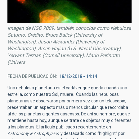
Imagen de NGC 7009, también conocida como Nebulosa
Saturno. Crédito: Bruce Balick (University of
Washington), Jason Alexander (University of
Washington), Arsen Hajian (U.S. Naval Observatory),
Yervant Terzian (Cornell University), Mario Perinotto
(Univers
FECHA DE PUBLICACIÓN
18/12/2018 - 14:14
Una nebulosa planetaria es el cadáver que queda cuando una
estrella, como nuestro Sol, muere. Cuando las nebulosas
planetarias se observaron por primera vez con un telescopio,
presentaban un aspecto más o menos circular, que recordaba
al de los planetas gigantes gaseosos. De ahí su nombre, que se
mantiene hasta hoy, aunque se trate de objetos muy diferentes
a los planetas. El artículo publicado recientemente en
Astronomy & Astrophysics
, y destacado como “highlight” por