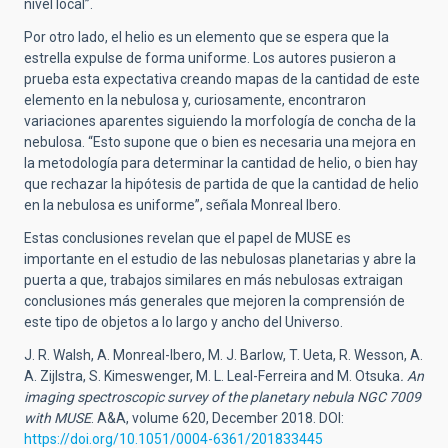
nivel local”.
Por otro lado, el helio es un elemento que se espera que la
estrella expulse de forma uniforme. Los autores pusieron a
prueba esta expectativa creando mapas de la cantidad de este
elemento en la nebulosa y, curiosamente, encontraron
variaciones aparentes siguiendo la morfología de concha de la
nebulosa. “Esto supone que o bien es necesaria una mejora en
la metodología para determinar la cantidad de helio, o bien hay
que rechazar la hipótesis de partida de que la cantidad de helio
en la nebulosa es uniforme”, señala Monreal Ibero.
Estas conclusiones revelan que el papel de MUSE es
importante en el estudio de las nebulosas planetarias y abre la
puerta a que, trabajos similares en más nebulosas extraigan
conclusiones más generales que mejoren la comprensión de
este tipo de objetos a lo largo y ancho del Universo.
J. R. Walsh, A. Monreal-Ibero, M. J. Barlow, T. Ueta, R. Wesson, A.
A. Zijlstra, S. Kimeswenger, M. L. Leal-Ferreira and M. Otsuka
. An
imaging spectroscopic survey of the planetary nebula NGC 7009
with MUSE
. A&A, volume 620, December 2018. DOI:
https://doi.org/10.1051/0004-6361/201833445