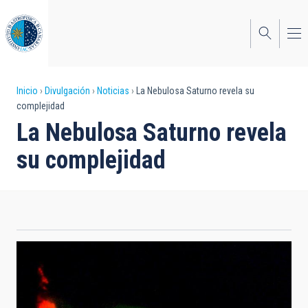
Pasar
al
contenido
principal
Sobrescribir
Inicio
Divulgación
Noticias
La Nebulosa Saturno revela su
complejidad
enlaces
La Nebulosa Saturno revela
de
su complejidad
ayuda
a
la
navegación