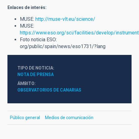
Enlaces de interés:
MUSE:
http://muse-vlt.eu/science/
MUSE:
https://www.eso.org/sci/facilities/develop/instrumen
Foto noticia ESO:
org/public/spain/news/eso1731/?lang
TIPO DE NOTICIA
NOTA DE PRENSA
ÁMBITO
OBSERVATORIOS DE CANARIAS
Público general
Medios de comunicación