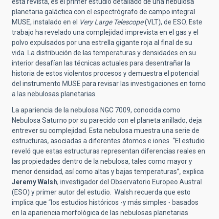
esta revista, es el primer estudio detallado de una nebulosa
planetaria galáctica con el espectrógrafo de campo integral
MUSE, instalado en el
Very Large Telescope
(VLT), de ESO. Este
trabajo ha revelado una complejidad imprevista en el gas y el
polvo expulsados por una estrella gigante roja al final de su
vida. La distribución de las temperaturas y densidades en su
interior desafían las técnicas actuales para desentrañar la
historia de estos violentos procesos y demuestra el potencial
del instrumento MUSE para revisar las investigaciones en torno
a las nebulosas planetarias.
La apariencia de la nebulosa NGC 7009, conocida como
Nebulosa Saturno por su parecido con el planeta anillado, deja
entrever su complejidad. Esta nebulosa muestra una serie de
estructuras, asociadas a diferentes átomos e iones. “El estudio
reveló que estas estructuras representan diferencias reales en
las propiedades dentro de la nebulosa, tales como mayor y
menor densidad, así como altas y bajas temperaturas”, explica
Jeremy Walsh
, investigador del Observatorio Europeo Austral
(ESO) y primer autor del estudio. Walsh recuerda que esto
implica que “los estudios históricos -y más simples - basados
en la apariencia morfológica de las nebulosas planetarias