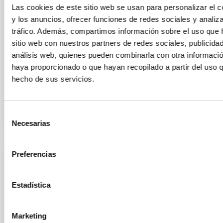
(IAC), ha hallado una misteriosa nube de hierro en
Las cookies de este sitio web se usan para personalizar el c
forma de barra dentro de la icónica Nebulosa del
y los anuncios, ofrecer funciones de redes sociales y analiza
Anillo. El estudio ha sido desarrollado por un equipo
tráfico. Además, compartimos información sobre el uso que 
europeo dirigido por astrónomos del University
College London (UCL) y la Universidad de Cardiff, en
sitio web con nuestros partners de redes sociales, publicida
el que se incluyen investigadores del IAC. La nube de
análisis web, quienes pueden combinarla con otra informació
átomos de hierro, descrita por primera vez
haya proporcionado o que hayan recopilado a partir del uso 
hecho de sus servicios.
Fecha de publicación
16/01/2026 - 14:17:50
Selección
Necesarias
de
consentimiento
Preferencias
NOTA DE PRENSA
Un gigantesco sistema de anillos
Estadística
alrededor de un objeto subestelar provoca
un raro eclipse de su estrella anfitriona
durante 9 meses
Marketing