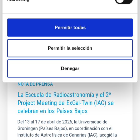
Wikimedia España. La iniciativa se articula en dos
jornadas complementarias: un wikitaller práctico de
introducción a la edición en Wikipedia, en el que las
personas participantes aprenden
Permitir todas
Fecha de publicación
10/02/2026 - 10:38:17
Permitir la selección
Denegar
NOTA DE PRENSA
La Escuela de Radioastronomía y el 2º
Project Meeting de ExGal-Twin (IAC) se
celebran en los Países Bajos
Del 13 al 17 de abril de 2026, la Universidad de
Groningen (Países Bajos), en coordinación con el
Instituto de Astrofísica de Canarias (IAC), acogió la