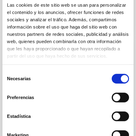
Las cookies de este sitio web se usan para personalizar
Fecha de publicación
04/12/2025 - 12:48:01
el contenido y los anuncios, ofrecer funciones de redes
sociales y analizar el tráfico. Además, compartimos
información sobre el uso que haga del sitio web con
nuestros partners de redes sociales, publicidad y análisis
web, quienes pueden combinarla con otra información
que les haya proporcionado o que hayan recopilado a
NOTA DE PRENSA
partir del uso que haya hecho de sus servicios.
El IAC refuerza su compromiso con la
igualdad en ciencia con actividades
Selección
educativas y divulgativas por el 11F
Necesarias
de
consentimiento
El Instituto de Astrofísica de Canarias (IAC) se suma
a la conmemoración del Día Internacional de las
Preferencias
Mujeres y las Niñas en la Ciencia con un amplio
programa de actividades orientadas a visibilizar el
papel de las mujeres en la astronomía y fomentar el
Estadística
interés por la ciencia y la tecnología entre las nuevas
generaciones. Entre las acciones más destacadas se
encuentra la Editatona 11F, organizada junto a
Marketing