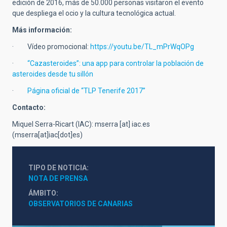
edición de 2016, más de 50.000 personas visitaron el evento
que despliega el ocio y la cultura tecnológica actual.
Más información:
· Vídeo promocional:
https://youtu.be/TL_mPrWqOPg
·
“Cazasteroides”: una app para controlar la población de
asteroides desde tu sillón
·
Página oficial de “TLP Tenerife 2017”
Contacto:
Miquel Serra-Ricart (IAC):
mserra
[at]
iac.es
(mserra[at]iac[dot]es)
TIPO DE NOTICIA
NOTA DE PRENSA
ÁMBITO
OBSERVATORIOS DE CANARIAS