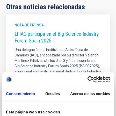
Otras noticias relacionadas
NOTA DE PRENSA
El IAC participa en el Big Science Industry
Forum Spain 2025
Una delegación del Instituto de Astrofísica de
Canarias (IAC), encabezada por su director Valentín
Martínez Pillet, asiste los días 3 y 4 de diciembre al
Big Science Industry Forum Spain 2025 (BSIFS2025),
el principal encuentro nacional dedicado a la Industria
de la Ciencia. El equipo presenta los avances
científicos y tecnológicos del centro y refuerza
vínculos estratégicos con empresas, centros
tecnológicos e infraestructuras científicas
Consentimiento
Detalles
Acerca de las cookies
internacionales. El IAC refuerza su presencia en el
mayor foro español de Industria de la Ciencia El Big
Science Industry Forum Spain 2025, organizado por
Esta página web usa cookies