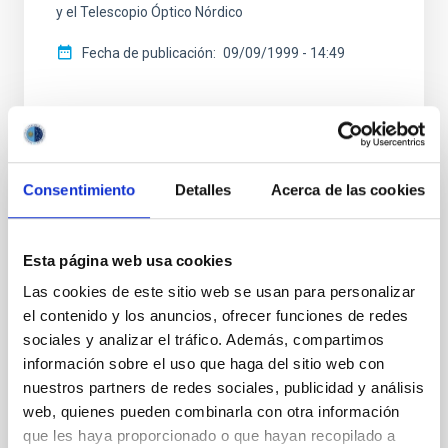
y el Telescopio Óptico Nórdico
Fecha de publicación
09/09/1999 - 14:49
Consentimiento
Detalles
Acerca de las cookies
NOTA DE PRENSA
Los próximos 22 y 23 de julio Jornadas de
Puertas Abiertas en el Observatorio del
Esta página web usa cookies
Teide
Las cookies de este sitio web se usan para personalizar
el contenido y los anuncios, ofrecer funciones de redes
En grupos reducidos podrán visitarse de forma
sociales y analizar el tráfico. Además, compartimos
ininterrumpida, desde las 10 h a las 18 h, el
información sobre el uso que haga del sitio web con
Telescopio Solar THEMIS, el Telescopio de Torre al
Vacío, el Centro de Visitantes y el Laboratorio Solar El
nuestros partners de redes sociales, publicidad y análisis
Instituto de Astrofísica de Canarias (IAC) ha
web, quienes pueden combinarla con otra información
organizado, para los próximos 22 y 23 de julio, unas
que les haya proporcionado o que hayan recopilado a