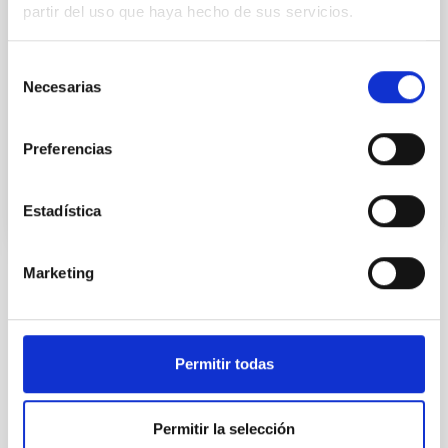
Jornadas de Puertas Abiertas que se celebrarán en
partir del uso que haya hecho de sus servicios.
el Observatorio del Teide (Izaña, Tenerife) y en las
que podrán visitarse el Telescopio Solar THEMIS
(CNRS, Francia-Italia), el Telescopio de Torre al Vacío
Selección
(KIS, Alemania), el Centro de Visitantes y el
Necesarias
de
Laboratorio Solar (IAC, España). El horario de
consentimiento
Fecha de publicación
15/07/2005 - 14:49
Preferencias
Estadística
Marketing
TIPO DE NOTICIA
FOTONOTICIA
ÁMBITO
Permitir todas
OBSERVATORIOS DE CANARIAS
Permitir la selección