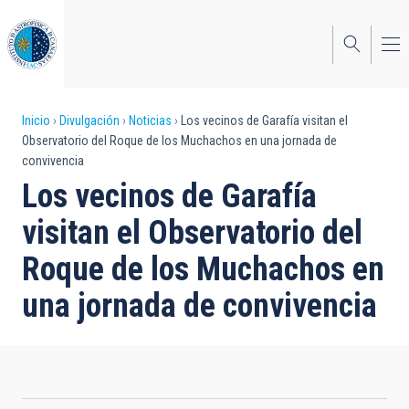
Pasar
al
contenido
principal
Sobrescribir
Inicio
Divulgación
Noticias
Los vecinos de Garafía visitan el
Observatorio del Roque de los Muchachos en una jornada de
enlaces
convivencia
de
Los vecinos de Garafía
ayuda
visitan el Observatorio del
a
Roque de los Muchachos en
la
una jornada de convivencia
navegación