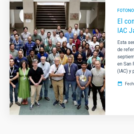
FOTONO
El co
IAC J
Esta se
de refer
septiem
en San P
(IAC) y 
Fech