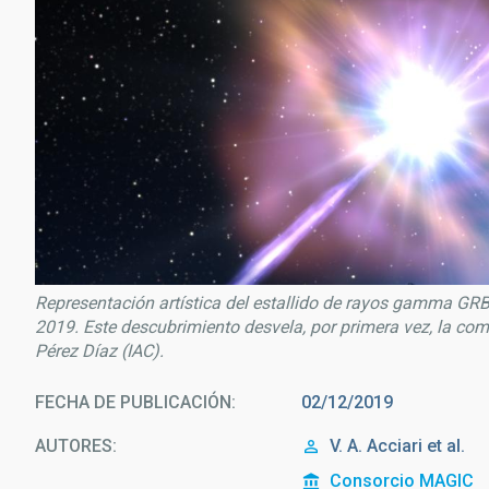
Representación artística del estallido de rayos gamma GR
2019. Este descubrimiento desvela, por primera vez, la com
Pérez Díaz (IAC).
FECHA DE PUBLICACIÓN
02/12/2019
AUTORES
V. A. Acciari et al.
Consorcio MAGIC