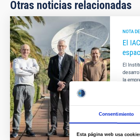
Otras noticias relacionadas
NOTA D
El IA
espac
El Insti
desarro
la empr
marzo d
científi
Fech
Consentimiento
Esta página web usa cookie