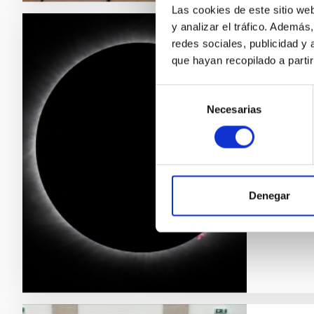
Las cookies de este sitio we
y analizar el tráfico. Ademá
redes sociales, publicidad y
GENERA
que hayan recopilado a parti
Cuent
un fe
Selección
Necesarias
de
El próx
consentimiento
En Cana
excepci
Astrofí
forma s
Denegar
Fech