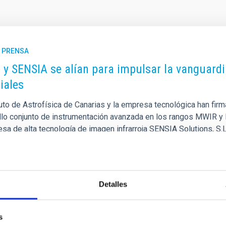
E PRENSA
C y SENSIA se alían para impulsar la vanguardi
iales
tuto de Astrofísica de Canarias y la empresa tecnológica han fir
llo conjunto de instrumentación avanzada en los rangos MWIR y LW
esa de alta tecnología de imagen infrarroja SENSIA Solutions, S.
e 2026, un Protocolo General de Actuación con el objetivo de es
ca y tecnológica . La colaboración se ha formalizado con la firma
a de publicación
10/04/2026 - 10:41:42
Detalles
s