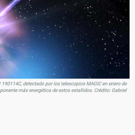
B 190114C, detectado por los telescopios MAGIC en enero de
ponente más energética de estos estallidos. Crédito: Gabriel