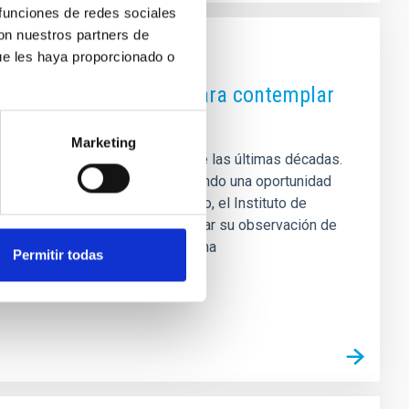
 funciones de redes sociales
con nuestros partners de
ue les haya proporcionado o
 IAC ofrece las claves para contemplar
Marketing
ronómicos más extraordinarios de las últimas décadas.
 % en las Islas Canarias, ofreciendo una oportunidad
 motivo de este esperado evento, el Instituto de
ayudar a la ciudadanía a planificar su observación de
arlo y disfrutar plenamente de una
Permitir todas