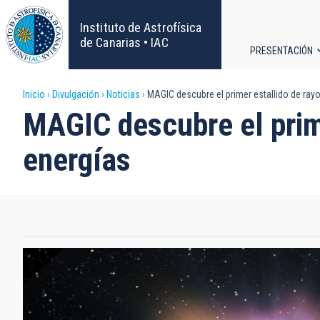
Pasar
al
Instituto de Astrofísica
contenido
de Canarias • IAC
PRESENTACIÓN
principal
Navega
Sobrescribir
Inicio
Divulgación
Noticias
MAGIC descubre el primer estallido de ra
principa
MAGIC descubre el prim
enlaces
energías
de
ayuda
a
la
navegación