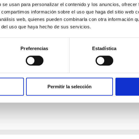
b se usan para personalizar el contenido y los anuncios, ofrecer
s, compartimos información sobre el uso que haga del sitio web 
 análisis web, quienes pueden combinarla con otra información q
L
r del uso que haya hecho de sus servicios.
a atrás para el gran eclipse solar del 2026: el
nómeno histórico
Preferencias
Estadística
imo 12 de agosto, España vivirá uno de los acontecimientos ast
rias, el eclipse permitirá observar aproximadamente del 70 al 75
onal para disfrutar de este fenómeno desde el archipiélago. Con
sica de Canarias (IAC) ofrece una serie de recomendaciones para 
egura, elegir las mejores localizaciones desde las que contempl
Permitir la selección
a de publicación
06/08/2026 - 11:34:38