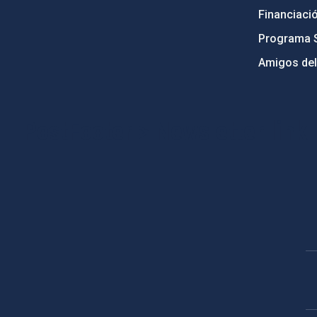
Financiaci
Programa 
Amigos del
PostFooter > Newsletter link