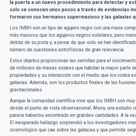
la puerta a un nuevo procedimiento para detectar y e
solo se conocen
unos pocos a través de
evidencias in
formaron sus hermanos supermasivos y las galaxias qu
Los IMBH son un tipo de agujero negro con una masa compre
más masivos que los agujeros negros estelares, pero men
detrás de su pista y, a pesar de que solo se han identific
número de cuestiones astrofísicas de gran relevancia.
Estos objetos proporcionan las semillas para el crecimien
de millones de masas solares que habitan la mayor parte d
propiedades y su interacción con el medio que los rodea e
galaxias. Además, son los productos finales de las fusion
gravitacionales.
Aunque la comunidad científica cree que los IMBH son mu
desde el punto de vista observacional. Ahora, una estudio
r
parece haberlos encontrado en grandes cantidades. A la vez
El
inesperado
hallazgo sorprendió a los investigadores mie
cosmológico que cae sobre las galaxias y que permite segu