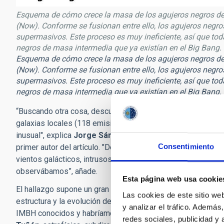
Esquema de cómo crece la masa de los agujeros negros desd
(Now). Conforme se fusionan entre ello, los agujeros negro
supermasivos. Este proceso es muy ineficiente, así que tod
negros de masa intermedia que ya existían en el Big Bang.
Esquema de cómo crece la masa de los agujeros negros desd
(Now). Conforme se fusionan entre ello, los agujeros negro
supermasivos. Este proceso es muy ineficiente, así que tod
negros de masa intermedia que ya existían en el Big Bang.
“Buscando otra cosa, descubrimos una
débil
emisión
produ
galaxias locales (118 emisiones en 56 galaxias).
En vez de 
inusual", explica
Jorge Sánchez Almeida
, astrofísico del
Consentimiento
primer autor del artículo. "Después de analizar todas las p
vientos galácticos, intrusos, etc.)
, concluimos que solo disc
observábamos
”, añade.
Esta página web usa cookie
El hallazgo supone un gran paso adelante en la investigació
Las cookies de este sitio we
estructura y la evolución del Universo. “De confirmarse est
y analizar el tráfico. Ademá
IMBH conocidos y habríamos dado con la forma de detectar
redes sociales, publicidad y