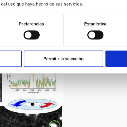
o ESTALLIDOS.
r del uso que haya hecho de sus servicios.
 de señales débiles en imágenes ruidosas”, señala
Joao Fose
del artículo. “Estimamos que hemos dedicado el equivalente a
Preferencias
Estadística
speccionar una muestra de 164 galaxias”, destaca.
Permitir la selección