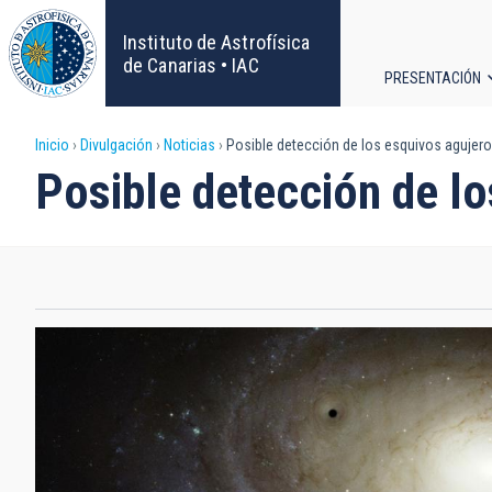
Pasar
al
Instituto de Astrofísica
contenido
de Canarias • IAC
PRESENTACIÓN
principal
Navega
Sobrescribir
Inicio
Divulgación
Noticias
Posible detección de los esquivos agujer
principa
Posible detección de l
enlaces
de
ayuda
a
la
navegación