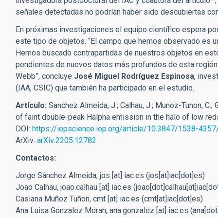
investigadora postdoctoral del IAC y coautora del artículo–
señales detectadas no podrían haber sido descubiertas con
En próximas investigaciones el equipo científico espera p
este tipo de objetos. “El campo que hemos observado es 
Hemos buscado contrapartidas de nuestros objetos en estos
pendientes de nuevos datos más profundos de esta región
Webb”, concluye
José Miguel Rodríguez Espinosa
, inves
(IAA, CSIC)
que también ha participado en el estudio.
Artículo:
Sanchez Almeida, J.; Calhau, J.; Munoz-Tunon, C.; 
of faint double-peak Halpha emission in the halo of low red
DOI:
https://iopscience.iop.org/article/10.3847/1538-435
ArXiv:
arXiv:2205.12782
Contactos:
Jorge Sánchez Almeida,
jos
[at]
iac.es
(jos[at]iac[dot]es)
Joao Calhau,
joao.calhau
[at]
iac.es
(joao[dot]calhau[at]iac[do
Casiana Muñoz Tuñon,
cmt
[at]
iac.es
(cmt[at]iac[dot]es)
Ana Luisa Gonzalez Moran,
ana.gonzalez
[at]
iac.es
(ana[dot