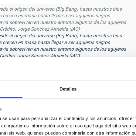
e el origen del universo (Big Bang) hasta nuestros bias
s crecen en masa hasta llegar a ser agujeros negros
avía sobreviven en nuestro entorno algunos de los agujeros
 Crédito: Jorge Sánchez Almeida (IAC)
e el origen del universo (Big Bang) hasta nuestros bias
s crecen en masa hasta llegar a ser agujeros negros
avía sobreviven en nuestro entorno algunos de los agujeros
 Crédito: Jorge Sánchez Almeida (IAC)
cida por nubes de hidrógeno
alrededor de un número de
tener un solo pico, la línea de emisión era doble;
algo muy
 IAC, co-Investigador Principal (IP) del grupo ESTALLIDOS y
Detalles
osibles explicaciones
(burbujas,
jets
, choques, supernovas,
os de acreción alrededor de IMBH explicarían lo que
s
n de este tipo de objetos que son clave para entender la
b se usan para personalizar el contenido y los anuncios, ofrecer
e resultado, habríamos multiplicado por cinco el número de
s, compartimos información sobre el uso que haga del sitio web 
 y estudiar los esquivos IMBH”, afirma
Casiana Muñoz-
 análisis web, quienes pueden combinarla con otra información q