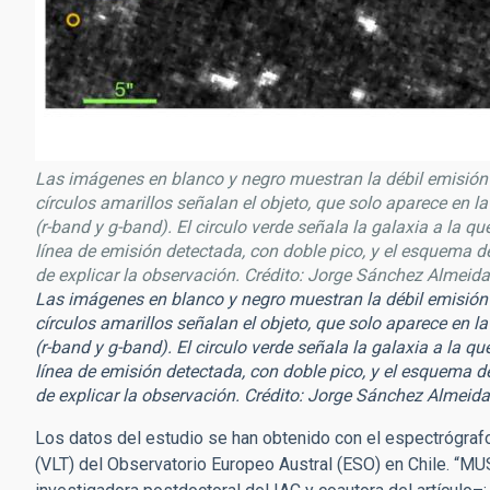
Las imágenes en blanco y negro muestran la débil emisión
círculos amarillos señalan el objeto, que solo aparece en l
(r-band y g-band). El circulo verde señala la galaxia a la q
línea de emisión detectada, con doble pico, y el esquema d
de explicar la observación. Crédito: Jorge Sánchez Almeida
Las imágenes en blanco y negro muestran la débil emisión
círculos amarillos señalan el objeto, que solo aparece en l
(r-band y g-band). El circulo verde señala la galaxia a la q
línea de emisión detectada, con doble pico, y el esquema d
de explicar la observación. Crédito: Jorge Sánchez Almeida
Los datos del estudio se han obtenido con el espectrógra
(VLT) del Observatorio Europeo Austral (ESO) en Chile. “M