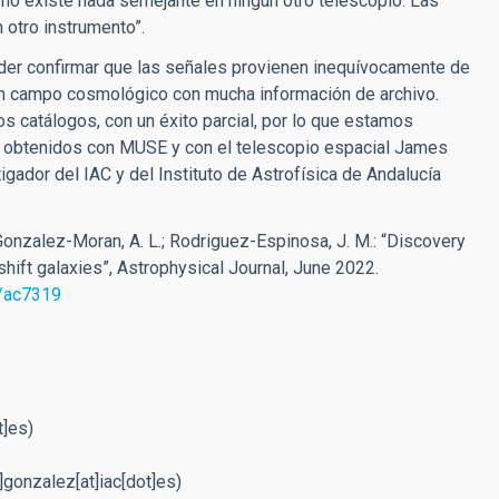
; no existe nada semejante en ningún otro telescopio. Las
 otro instrumento”.
oder confirmar que las señales provienen inequívocamente de
un campo cosmológico con mucha información de archivo.
 catálogos, con un éxito parcial, por lo que estamos
 obtenidos con MUSE y con el telescopio espacial James
tigador del IAC y del
Instituto de Astrofísica de Andalucía
Gonzalez-Moran, A. L.; Rodriguez-Espinosa, J. M.: “Discovery
shift galaxies”, Astrophysical
Journal
, June 2022.
7/ac7319
t]es)
]gonzalez[at]iac[dot]es)