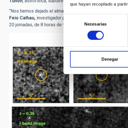
Tuñón
, astrofísica, subdirectora del IAC y co-IP del grup
que hayan recopilado a parti
“Nos hemos dejado el alma y la vista en la búsqueda a ojo
Selección
Feio Calhau,
investigador postdoctoral del IAC y coautor 
Necesarias
de
20 jornadas, de 8 horas de trabajo sin parar, para poder in
consentimiento
Denegar