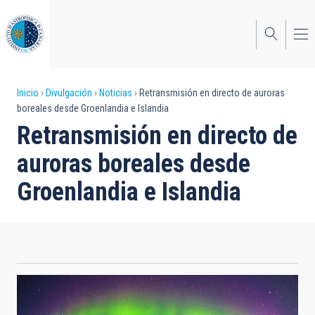
Pasar
al
contenido
principal
Sobrescribir
Inicio
Divulgación
Noticias
Retransmisión en directo de auroras
boreales desde Groenlandia e Islandia
enlaces
Retransmisión en directo de
de
auroras boreales desde
ayuda
Groenlandia e Islandia
a
la
navegación