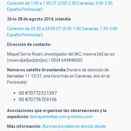
Conexión de 1:00 a 1:30 UT (2:00-2:30 Canarias, 3:00-3:30
España Peninsular).
26 to 28 de agosto 2014, Islandia
Conexión de 23:30 a 24:00 UT (0:30-1:00 Canarias, 1:30-2:00
España Peninsular).
Dirección de contacto:
Miquel Serra-Ricart, investigador del IAC,
mserra
[at]
iac.es
(mserra[at]iac[dot]es)
/ 0034 649848305.
Números satélite Groenlandia
(horario de atención de
llamadas 11-12 UT, una hora más en Canarias, dos en la
Península):
00 870772321397
00 870776729156
Asociaciones que organizan las observaciones y la
expedición
:
tierrayestrellas.com
y
shelios.com
Más información:
Auroras boreales en directo desde