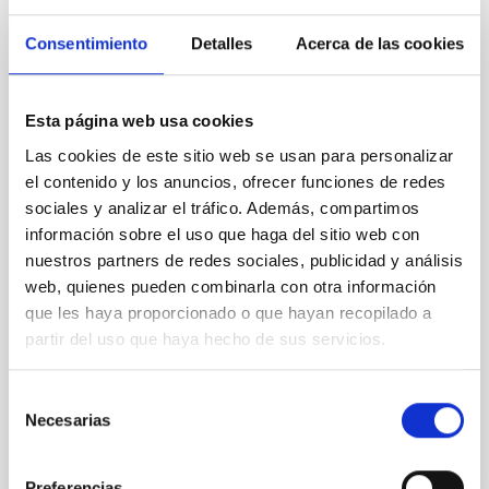
La Fundación Mujeres por África visita el
IAC en el marco del programa Ciencia por
Consentimiento
Detalles
Acerca de las cookies
Mujeres
Representantes de la Fundación Mujeres por África
Esta página web usa cookies
visitaron hoy la sede del Instituto de Astrofísica de
Canarias en La Laguna, en un encuentro institucional
Las cookies de este sitio web se usan para personalizar
centrado en el programa Science by Women ,
el contenido y los anuncios, ofrecer funciones de redes
iniciativa que impulsa la investigación y el liderazgo
sociales y analizar el tráfico. Además, compartimos
científico femenino africano. El director del programa
información sobre el uso que haga del sitio web con
Ciencia por Mujeres, Juan Algar , la coordinadora del
nuestros partners de redes sociales, publicidad y análisis
programa, María Almela , y la técnica de proyectos,
web, quienes pueden combinarla con otra información
Emma Garcia Taboadela , fueron recibidos por el
director del IAC, Valentín Martínez Pillet , y por el
que les haya proporcionado o que hayan recopilado a
coordinador de investigación del IAC, Jonay I.
partir del uso que haya hecho de sus servicios.
González Hernández . Durante la
Selección
Fecha de publicación
19/05/2026 - 14:52:20
Necesarias
de
consentimiento
Preferencias