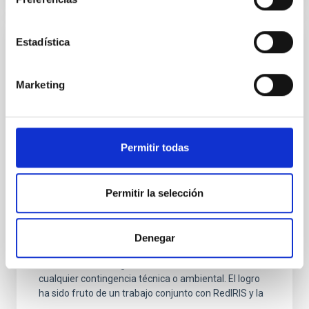
Estadística
NOTA DE PRENSA
El IAC asegura la conexión de sus
Marketing
observatorios con una nueva red de fibra
óptica submarina y terrestre
El Instituto de Astrofísica de Canarias (IAC) ha
Permitir todas
culminado con éxito un hito tecnológico de gran
trascendencia: el proyecto de “Redundancia de la
Red Óptica Marítima y Terrestre RedIRIS Tenerife –
La Palma”. Esta nueva y robusta red de
Permitir la selección
comunicaciones ópticas garantiza la continuidad de
las autopistas de datos de los Observatorios de
Canarias —el Observatorio del Teide (OT) en Tenerife
Denegar
y el Observatorio del Roque de los Muchachos (ORM)
en La Palma—, asegurando su conectividad ante
cualquier contingencia técnica o ambiental. El logro
ha sido fruto de un trabajo conjunto con RedIRIS y la