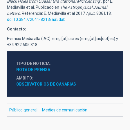
Black Holes from Quasar Gravitational Microlensing
”, por E.
Mediavilla et al. Publicado en
The Astrophysical Journal
Letters.
Referencia: E. Mediavilla et al 2017
ApJL
836 L18.
doi:10.3847/2041-8213/aa5dab
Contacto:
Evencio Mediavilla (IAC):
emg
[at]
iac.es
(emg[at]iac[dot]es)
y
+34 922 605 318
TIPO DE NOTICIA
NOTA DE PRENSA
ÁMBITO
OBSERVATORIOS DE CANARIAS
Público general
Medios de comunicación