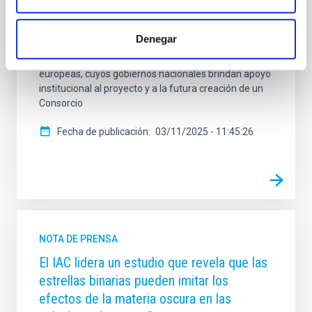
proyecto insignia europeo en investigación solar.
Hasta ahora, EST ha sido impulsado por un consorcio
científico de universidades e instituciones de
Denegar
investigación de toda Europa. La creación del BGR
transforma EST en una colaboración entre naciones
europeas, cuyos gobiernos nacionales brindan apoyo
institucional al proyecto y a la futura creación de un
Consorcio
Fecha de publicación
03/11/2025 - 11:45:26
NOTA DE PRENSA
El IAC lidera un estudio que revela que las
estrellas binarias pueden imitar los
efectos de la materia oscura en las