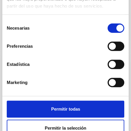
galaxias, que apenas contienen unos pocos miles de
partir del uso que haya hecho de sus servicios.
estrellas, están dominadas por materia oscura y
Fecha de publicación
16/12/2025 - 16:44:46
Selección
Necesarias
de
consentimiento
Preferencias
Estadística
NOTA DE PRENSA
Eslovaquia, España y la República Checa
lideran el Telescopio Solar Europeo de
Marketing
Próxima Generación
El proyecto Telescopio Solar Europeo (EST) ha dado
un paso decisivo hacia su construcción con el
Permitir todas
establecimiento del Consejo de Representantes
Gubernamentales (BGR), marcando el primer
compromiso formal a nivel gubernamental con este
Permitir la selección