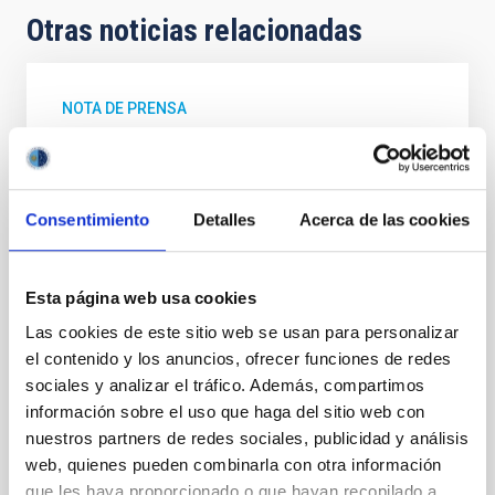
Otras noticias relacionadas
NOTA DE PRENSA
Una sola colisión en 10.000 millones de
años podría explicar cómo se distribuye la
materia oscura dentro de las galaxias más
Consentimiento
Detalles
Acerca de las cookies
pequeñas
Las galaxias enanas ultradébiles, las más pequeñas y
tenues que se conocen, podrían guardar la clave para
Esta página web usa cookies
comprender uno de los mayores misterios del
Las cookies de este sitio web se usan para personalizar
Universo: la verdadera naturaleza de la materia
el contenido y los anuncios, ofrecer funciones de redes
oscura. Un nuevo estudio del Instituto de Astrofísica
sociales y analizar el tráfico. Además, compartimos
de Canarias (IAC) revela que una sola colisión entre
partículas de materia oscura cada 10.000 millones de
información sobre el uso que haga del sitio web con
años —aproximadamente la edad del Universo—
nuestros partners de redes sociales, publicidad y análisis
basta para explicar los núcleos de materia oscura
web, quienes pueden combinarla con otra información
observados en estos diminutos sistemas. Estas
que les haya proporcionado o que hayan recopilado a