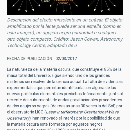
Descripción del efecto microlente en un cuásar. El objeto
amplificado por la lente puede ser una estrella (como en
esta imagen), un agujero negro primordial o cualquier
otro objeto compacto. Crédito: Jason Cowan, Astronomy
Technology Centre; adaptado de u
FECHA DE PUBLICACIÓN
02/03/2017
La naturaleza de la materia oscura, que constituye el 85% de la
masa total del Universo, sigue siendo uno de los grandes
misterios sin resolver de la ciencia actual. La falta de evidencias
experimentales que permitan identificarla con alguna de las
nuevas partículas elementales predichas teóricamente, junto al
reciente descubrimiento de ondas gravitacionales procedentes
de dos agujeros negros (de masas unas 30 veces la del Sol) por
el observatorio LIGO (
Laser Interferometer Gravitational-Wave
Observatory
), han renovado el interés por la posibilidad de que
la materia oscura esté formada por agujeros negros