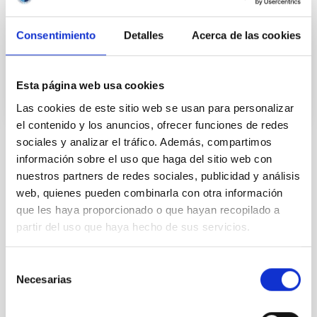
acto de firma han estado presentes otros miembros
vinculados al proyecto como
Consentimiento
Detalles
Acerca de las cookies
Fecha de publicación
04/10/2024 - 16:16
Esta página web usa cookies
Las cookies de este sitio web se usan para personalizar
el contenido y los anuncios, ofrecer funciones de redes
sociales y analizar el tráfico. Además, compartimos
información sobre el uso que haga del sitio web con
TIPO DE NOTICIA
FOTONOTICIA
nuestros partners de redes sociales, publicidad y análisis
web, quienes pueden combinarla con otra información
ÁMBITO
que les haya proporcionado o que hayan recopilado a
CIENCIA Y TECNOLOGÍA
partir del uso que haya hecho de sus servicios.
Selección
Tecnología
Tecnóloga/o
Física Solar (FS)
Necesarias
de
Telescopios
Grandes telescopios
Astronomía solar
consentimiento
EST
European Solar Telescope