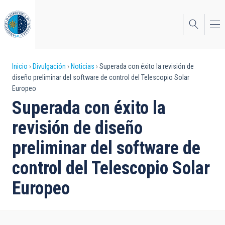
Pasar
al
contenido
principal
Sobrescribir
Inicio
Divulgación
Noticias
Superada con éxito la revisión de
diseño preliminar del software de control del Telescopio Solar
enlaces
Europeo
de
Superada con éxito la
ayuda
revisión de diseño
a
preliminar del software de
la
control del Telescopio Solar
navegación
Europeo