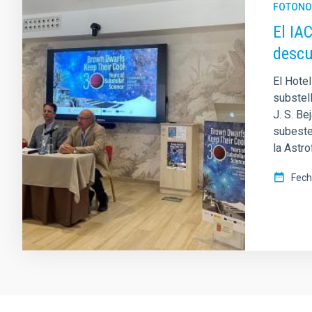
FOTONO
El IA
descu
El Hote
substell
J. S. B
subeste
la Astro
Fech