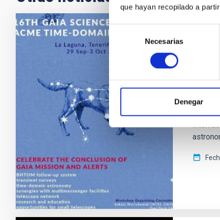
que hayan recopilado a parti
Selección
FOTONO
Necesarias
de
El IA
consentimiento
multi
El Insti
ACME Ti
Denegar
reunión 
interna
astrono
Fech