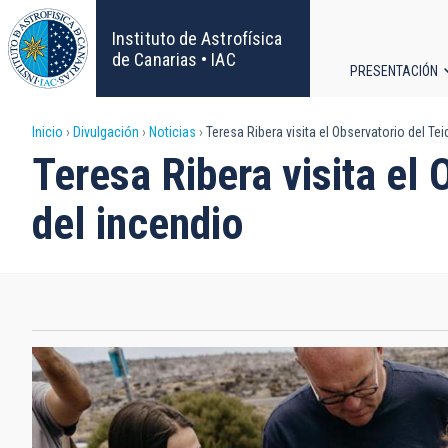
Pasar
al
Instituto de Astrofísica
contenido
de Canarias • IAC
PRESENTACIÓN
principal
Navega
Sobrescribir
Inicio
Divulgación
Noticias
Teresa Ribera visita el Observatorio del Tei
principa
Teresa Ribera visita el 
enlaces
del incendio
de
ayuda
a
la
navegación