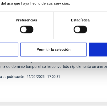
r del uso que haya hecho de sus servicios.
TICIA
Preferencias
Estadística
C acoge un encuentro que explora el futuro de
mensajera tras el legado de la misión Gaia
tuto de Astrofísica de Canarias (IAC) acogerá la conferencia Gaia
me-Domainel , del 29 de septiembre al 3 de octubre de 2025, en 
Permitir la selección
marca un hito para la misión Gaia, ya que celebra el final de su
cional para trazar la próxima década de descubrimientos en astr
mía de dominio temporal se ha convertido rápidamente en una pie
a de publicación
24/09/2025 - 17:00:31