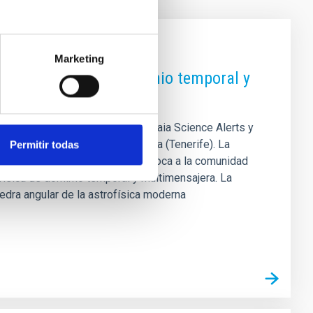
Marketing
 la astronomía de dominio temporal y
 Alerts 2025 y los talleres 16th Gaia Science Alerts y
el edificio IACTEC de La Laguna (Tenerife). La
Permitir todas
s observaciones científicas y convoca a la comunidad
ofísica de domimo temporal y multimensajera. La
dra angular de la astrofísica moderna