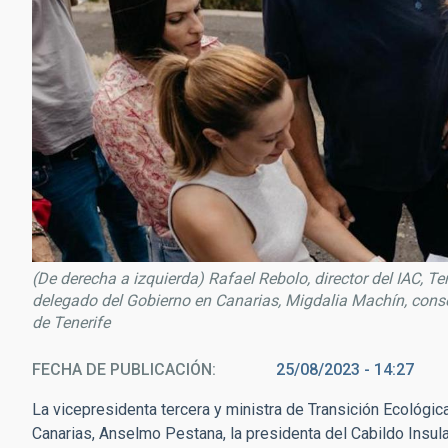
(De derecha a izquierda) Rafael Rebolo, director del IAC, T
delegado del Gobierno en Canarias, Migdalia Machín, consej
de Tenerife
FECHA DE PUBLICACIÓN
25/08/2023 - 14:27
La vicepresidenta tercera y ministra de Transición Ecológic
Canarias, Anselmo Pestana, la presidenta del Cabildo Insula