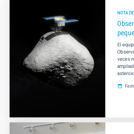
NOTA D
Obser
peque
El equip
Observa
veces m
ampliad
asteroi
Fech