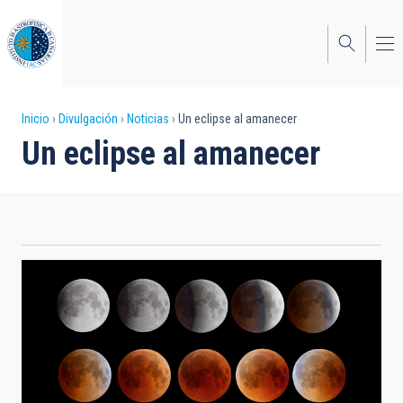
Pasar
al
contenido
principal
Sobrescribir
Inicio
Divulgación
Noticias
Un eclipse al amanecer
Un eclipse al amanecer
enlaces
de
ayuda
a
la
navegación