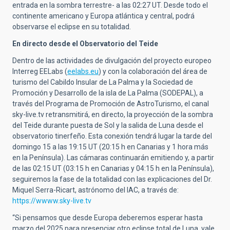
entrada en la sombra terrestre- a las 02:27 UT. Desde todo el
continente americano y Europa atlántica y central, podrá
observarse el eclipse en su totalidad.
En directo desde el Observatorio del Teide
Dentro de las actividades de divulgación del proyecto europeo
Interreg EELabs (
eelabs.eu
) y con la colaboración del área de
turismo del Cabildo Insular de La Palma y la Sociedad de
Promoción y Desarrollo de la isla de La Palma (SODEPAL), a
través del Programa de Promoción de AstroTurismo, el canal
sky-live.tv retransmitirá, en directo, la proyección de la sombra
del Teide durante puesta de Sol y la salida de Luna desde el
observatorio tinerfeño. Esta conexión tendrá lugar la tarde del
domingo 15 a las 19:15 UT (20:15 h en Canarias y 1 hora más
en la Península). Las cámaras continuarán emitiendo y, a partir
de las 02:15 UT (03:15 h en Canarias y 04:15 h en la Península),
seguiremos la fase de la totalidad con las explicaciones del Dr.
Miquel Serra-Ricart, astrónomo del IAC, a través de:
https://wwww.sky-live.tv
“Si pensamos que desde Europa deberemos esperar hasta
marzo del 2025 para presenciar otro eclipse total de Luna, vale