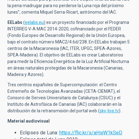
la pena madrugar para no perderse la Luna roja del próximo
lunes”, comenta Miquel Serra-Ricart, astrónomo del IAC.
EELabs
(
eelabs.eu
)
es un proyecto financiado por el Programa
INTERREG V-A MAC 2014-2020, cofinanciado por el FEDER
(Fondo Europeo de Desarrollo Regional) de la Unión Europea,
bajo el contrato número MAC2/4.6d/238. En EELabs trabajan 5
centros de la Macaronesia (IAC, ITER, UPGC, SPEA-Azores,
SPEA-Madeira). El objetivo de EELabs es crear Laboratorios
para medir la Eficiencia Energética de la Luz Artificial Nocturna
en áreas naturales protegidas de la Macaronesia (Canarias,
Madeira y Azores).
Tres centros españoles de Supercomputación: el Centro
Extremeño de Tecnologías Avanzadas (CETA-CIEMAT), el
Consorci de Serveis Universitaris de Catalunya (CSUC) y el
Instituto de Astrofísica de Canarias (IAC) colaborarán en la
distribución de la retransmisión del portal web
(
sky-live.tv
).
Material audiovisual
Eclipses de Luna:
https://flic.kr/s/aHsjW1kSeD