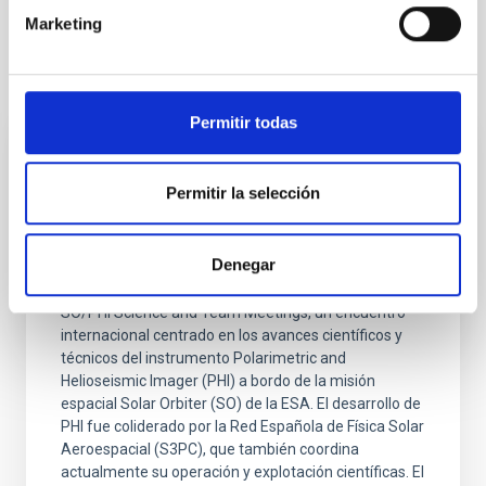
Marketing
Otras noticias relacionadas
Permitir todas
NOTA DE PRENSA
Permitir la selección
EL IAC acoge las reuniones científicas del
instrumento SO/PHI de Solar Orbiter
Denegar
El Instituto de Astrofísica de Canarias (IAC) acoge
desde hoy y hasta el 5 de diciembre de 2025 los
SO/PHI Science and Team Meetings, un encuentro
internacional centrado en los avances científicos y
técnicos del instrumento Polarimetric and
Helioseismic Imager (PHI) a bordo de la misión
espacial Solar Orbiter (SO) de la ESA. El desarrollo de
PHI fue coliderado por la Red Española de Física Solar
Aeroespacial (S3PC), que también coordina
actualmente su operación y explotación científicas. El