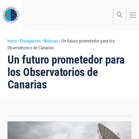
Pasar
al
contenido
principal
Sobrescribir
Inicio
Divulgación
Noticias
Un futuro prometedor para los
Observatorios de Canarias
enlaces
Un futuro prometedor para
de
los Observatorios de
ayuda
Canarias
a
la
navegación