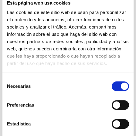
Esta página web usa cookies
Las cookies de este sitio web se usan para personalizar
el contenido y los anuncios, ofrecer funciones de redes
sociales y analizar el tráfico. Además, compartimos
información sobre el uso que haga del sitio web con
nuestros partners de redes sociales, publicidad y análisis
web, quienes pueden combinarla con otra información
que les haya proporcionado o que hayan recopilado a
partir del uso que haya hecho de sus servicios.
Herramientas de observación
Tecnología
Público general
Tecnóloga/o
Medios de comunicación
Selección
Grandes telescopios
Necesarias
de
consentimiento
Preferencias
Estadística