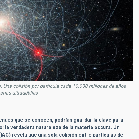
a. Una colisión por partícula cada 10.000 millones de años
nanas ultradébiles
tenues que se conocen, podrían guardar la clave para
: la verdadera naturaleza de la materia oscura. Un
(IAC) revela que una sola colisión entre partículas de