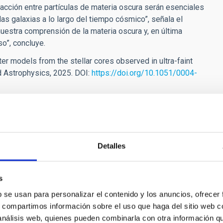
racción entre partículas de materia oscura
serán esenciales
as galaxias a lo largo del tiempo cósmico”, señala el
nuestra comprensión de la materia oscura y, en última
so”, concluye.
r models from the stellar cores observed in ultra-faint
nd Astrophysics, 2025. DOI:
https://doi.org/10.1051/0004-
orge[dot]sanchez[dot]almeida[at]iac[dot]es
)
Detalles
s
b se usan para personalizar el contenido y los anuncios, ofrecer
s, compartimos información sobre el uso que haga del sitio web 
 análisis web, quienes pueden combinarla con otra información q