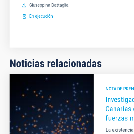
Giuseppina
Battaglia
En ejecución
Noticias relacionadas
NOTA DE PRE
Investiga
Canarias 
fuerzas m
La existencia