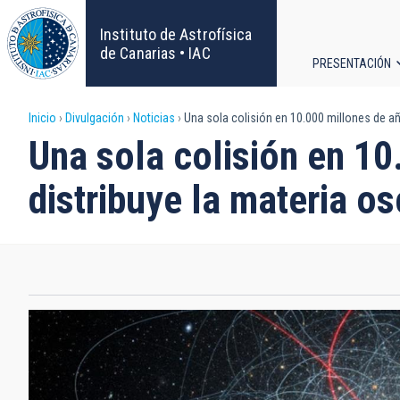
Pasar
al
Instituto de Astrofísica
contenido
de Canarias • IAC
PRESENTACIÓN
principal
Navega
Sobrescribir
Inicio
Divulgación
Noticias
Una sola colisión en 10.000 millones de añ
principa
Una sola colisión en 10
enlaces
distribuye la materia o
de
ayuda
a
la
navegación