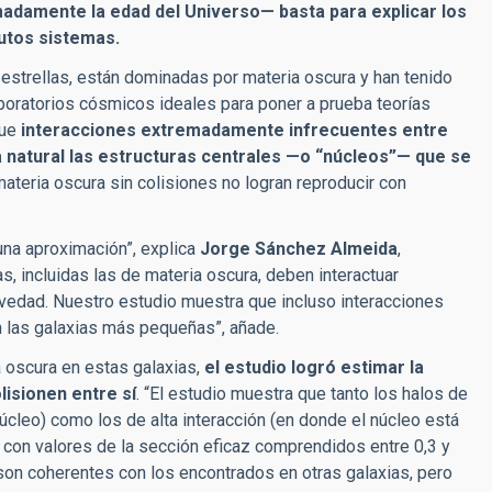
adamente la edad del Universo— basta para explicar los
utos sistemas.
estrellas, están dominadas por materia oscura y han tenido
aboratorios cósmicos ideales para poner a prueba teorías
que
interacciones extremadamente infrecuentes entre
 natural las estructuras centrales —o “núcleos”— que se
ateria oscura sin colisiones no logran reproducir con
na aproximación”, explica
Jorge Sánchez Almeida
,
as, incluidas las de materia oscura, deben interactuar
vedad. Nuestro estudio muestra que incluso interacciones
 las galaxias más pequeñas”, añade.
 oscura en estas galaxias,
el estudio logró estimar la
lisionen entre sí
. “El estudio muestra que tanto los halos de
úcleo) como los de alta interacción (en donde el núcleo está
 con valores de la sección eficaz comprendidos entre 0,3 y
 son coherentes con los encontrados en otras galaxias, pero