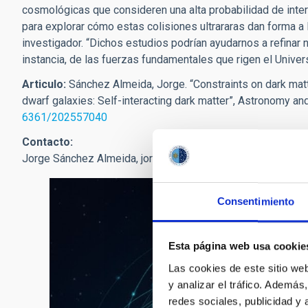
cosmológicas
que consideren una alta probabilidad de inte
para explorar cómo estas colisiones ultrararas dan forma a l
investigador. “Dichos estudios podrían ayudarnos a refinar 
instancia, de las fuerzas fundamentales que rigen el Univer
Articulo:
Sánchez Almeida, Jorge. “Constraints on dark matte
dwarf galaxies: Self-interacting dark matter”, Astronomy a
6361/202557040
Contacto:
Jorge Sánchez Almeida,
jorge.sanchez.almeida
[at]
iac.es
(
j
Consentimiento
Esta página web usa cookie
Las cookies de este sitio we
y analizar el tráfico. Ademá
redes sociales, publicidad y