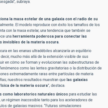
sesgada”, subraya.
iona la masa estelar de una galaxia con el radio de su
lmente. El modelo reproduce con éxito los tamaños de los
nta con la masa estelar, una tendencia que también se
rece una
herramienta poderosa para conectar las
s invisibles de la materia oscura
.
scura en las enanas ultradébiles alcanzaría un equilibrio
decir, mucho más allá de la extensión visible de sus
fluir en cómo se forman y evolucionan las subestructuras de
enómenos como las lentes gravitatorias o la distribución de
siones extremadamente raras entre partículas de materia
eñas; nuestros resultados muestran que
las galaxias
ísica de la materia oscura
”, destaca.
es como laboratorios naturales únicos
para estudiar las
, un régimen inaccesible tanto para los aceleradores de
ulos de galaxias masivos. “Futuras simulaciones