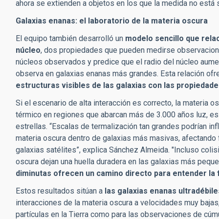
ahora se extienden a objetos en los que la medida no está 
Galaxias enanas: el laboratorio de la materia oscura
El equipo también desarrolló un
modelo sencillo que relac
núcleo
, dos propiedades que pueden medirse observaciona
núcleos observados y predice que el radio del núcleo aume
observa en galaxias enanas más grandes. Esta relación of
estructuras visibles de las galaxias con las propiedade
Si el escenario de alta interacción es correcto, la materia o
térmico en regiones que abarcan más de 3.000 años luz, es 
estrellas. “Escalas de termalización tan grandes podrían in
materia oscura dentro de galaxias más masivas, afectando f
galaxias satélites”, explica Sánchez Almeida. "Incluso coli
oscura dejan una huella duradera en las galaxias más pequ
diminutas ofrecen un camino directo para entender la f
Estos resultados sitúan a
las galaxias enanas ultradébil
interacciones de la materia oscura a velocidades muy bajas
partículas en la Tierra como para las observaciones de cúm