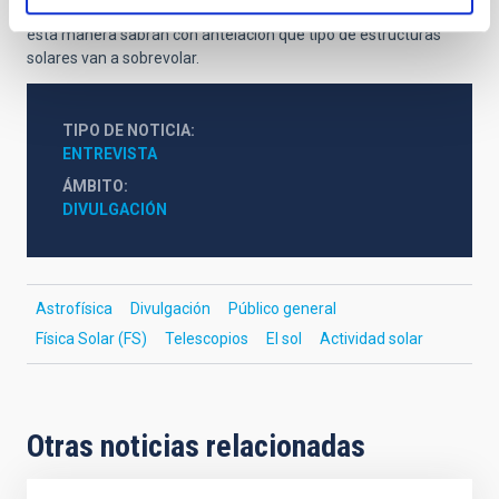
tenga cada uno de sus 20 encuentros y entre en la misma. De
esta manera sabrán con antelación qué tipo de estructuras
solares van a sobrevolar.
TIPO DE NOTICIA
ENTREVISTA
ÁMBITO
DIVULGACIÓN
Astrofísica
Divulgación
Público general
Física Solar (FS)
Telescopios
El sol
Actividad solar
Otras noticias relacionadas