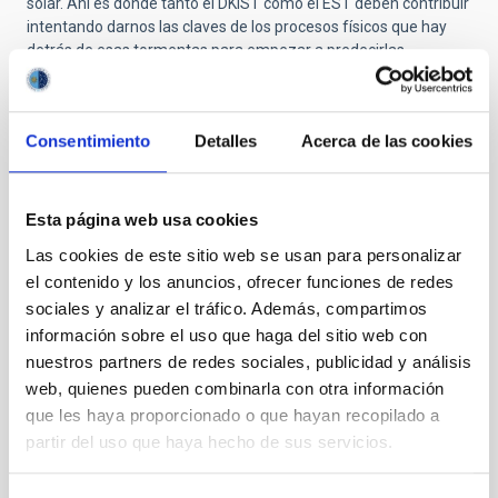
solar. Ahí es donde tanto el DKIST como el EST deben contribuir
intentando darnos las claves de los procesos físicos que hay
detrás de esas tormentas para empezar a predecirlas.
Estamos todavía en una etapa muy primitiva, si lo comparamos
con la climatología terrestre. Queremos llegar a predecir la
meteorología espacial con una semana de antelación también,
Consentimiento
Detalles
Acerca de las cookies
pero para eso lo primero que hay que hacer es entender la
Física. Ahí es donde van a contribuir tanto el DKIST como el EST.
P: ¿Hasta qué punto nos podemos acercar al Sol mediante
Esta página web usa cookies
las observaciones?
Las cookies de este sitio web se usan para personalizar
R:
En detalles, ahora mismo podemos resolver 100 km en el
el contenido y los anuncios, ofrecer funciones de redes
Sol. Es decir, la Isla de Tenerife, si estuviera en el Sol, la
sociales y analizar el tráfico. Además, compartimos
veríamos. Pero la isla de La Graciosa, no. Con DKIST y EST
información sobre el uso que haga del sitio web con
podremos empezar a ver detalles del tamaño de la isla de La
nuestros partners de redes sociales, publicidad y análisis
Graciosa en el Sol.
web, quienes pueden combinarla con otra información
Si preguntas si podemos acercarnos para enviar instrumentos
que les haya proporcionado o que hayan recopilado a
al Sol, la verdad es que sí. De hecho, la NASA va a enviar
partir del uso que haya hecho de sus servicios.
próximamente el Parker Solar Probe y espero poder ir al
lanzamiento. Este satélite llegará a nueve radios solares. Es