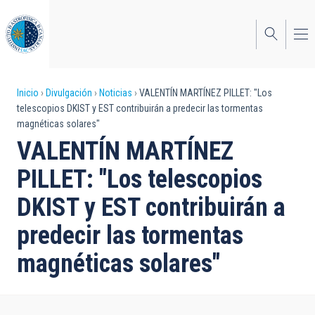
Pasar
al
contenido
principal
Sobrescribir
Inicio
Divulgación
Noticias
VALENTÍN MARTÍNEZ PILLET: "Los
telescopios DKIST y EST contribuirán a predecir las tormentas
enlaces
magnéticas solares"
de
VALENTÍN MARTÍNEZ
ayuda
PILLET: "Los telescopios
a
DKIST y EST contribuirán a
la
predecir las tormentas
navegación
magnéticas solares"