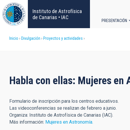
Pasar
al
Instituto de Astrofísica
contenido
de Canarias • IAC
PRESENTACIÓN
principal
Navega
Sobrescribir
Inicio
Divulgación
Proyectos y actividades
principa
enlaces
de
ayuda
Habla con ellas: Mujeres en
a
Formulario de inscripción para los centros educativos.
la
Las videoconferencias se realizan de febrero a junio.
Organiza: Instituto de Astrofísica de Canarias (IAC).
navegación
Más información:
Mujeres en Astronomía.