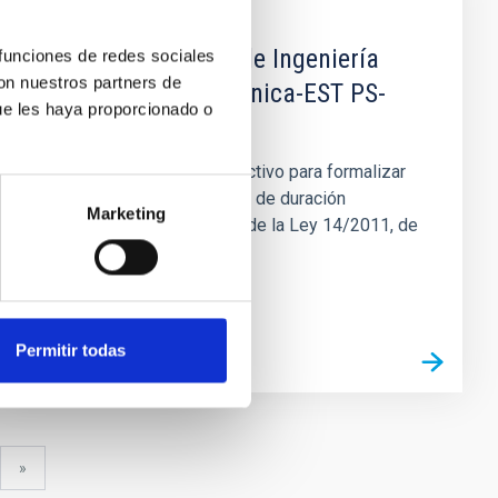
EMPLEO
Cuatro contratos de Ingeniería
 funciones de redes sociales
con nuestros partners de
Especialidad Mecánica-EST PS-
ue les haya proporcionado o
2026-008
Se convoca proceso selectivo para formalizar
cuatro contratos laborales de duración
Marketing
indefinida (Artículo 23bis de la Ley 14/2011, de
1 de junio, de la Ciencia...
Permitir todas
uiente
última
»
gina
página