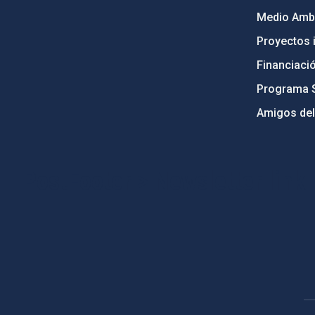
Medio Ambi
Proyectos i
Financiaci
Programa 
Amigos del
PostFooter > Newsletter link