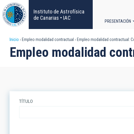
Pasar
al
Instituto de Astrofísica
contenido
de Canarias • IAC
PRESENTACIÓN
principal
Navega
Sobrescribir
Inicio
Empleo modalidad contractual
Empleo modalidad contractual: Co
principa
Empleo modalidad contr
enlaces
de
ayuda
a
TÍTULO
la
navegación