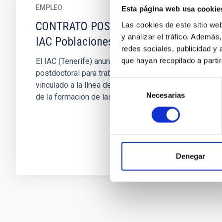
EMPLEO
Esta página web usa cookie
CONTRATO POSTDOCTORAL EN EL
Las cookies de este sitio we
y analizar el tráfico. Ademá
IAC Poblaciones Estelares 2026
redes sociales, publicidad y
que hayan recopilado a parti
El IAC (Tenerife) anuncia UN contrato
postdoctoral para trabajar en el proyecto
Selección
vinculado a la línea de investigación “Huellas
Necesarias
de
de la formación de las galaxias...
consentimiento
Denegar
Paginación