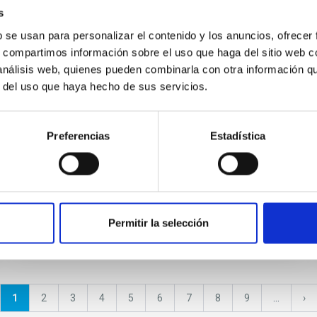
EMPLEO
s
CONTRATO POSTDOCTORAL EN EL
b se usan para personalizar el contenido y los anuncios, ofrecer
s, compartimos información sobre el uso que haga del sitio web 
IAC SOLAR ESPACIAL 2026. PS-
 análisis web, quienes pueden combinarla con otra información q
2026-011
r del uso que haya hecho de sus servicios.
El IAC (Tenerife) anuncia UN contrato
postdoctoral para trabajar en el proyecto
Preferencias
Estadística
vinculado a la línea de investigación
“Magnetismo solar y estelar” . El contrato...
Permitir la selección
Página
1
Página
2
Página
3
Página
4
Página
5
Página
6
Página
7
Página
8
Página
9
…
Sig
›
actual
pá