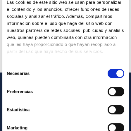
Las cookies de este sitio web se usan para personalizar
el contenido y los anuncios, ofrecer funciones de redes
sociales y analizar el tráfico. Además, compartimos
información sobre el uso que haga del sitio web con
nuestros partners de redes sociales, publicidad y análisis
web, quienes pueden combinarla con otra información
que les haya proporcionado o que hayan recopilado a
partir del uso que haya hecho de sus servicios.
Selección
Necesarias
de
consentimiento
INFORMACIÓN GENERAL
Preferencias
Contacto
Estadística
Cómo llegar al IAC
Directorio de personal
Marketing