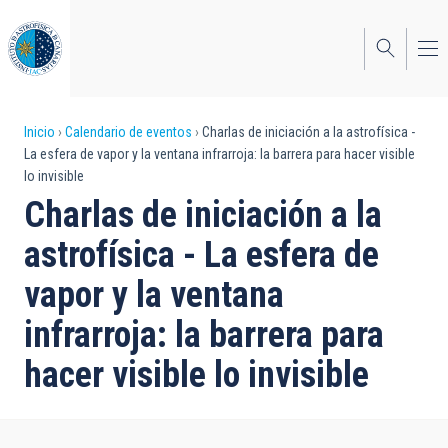
Pasar
al
contenido
principal
Sobrescribir
Inicio
Calendario de eventos
Charlas de iniciación a la astrofísica -
La esfera de vapor y la ventana infrarroja: la barrera para hacer visible
enlaces
lo invisible
de
Charlas de iniciación a la
ayuda
astrofísica - La esfera de
a
vapor y la ventana
la
infrarroja: la barrera para
navegación
hacer visible lo invisible