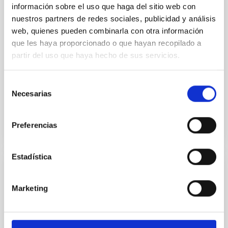
información sobre el uso que haga del sitio web con
EVENTO
nuestros partners de redes sociales, publicidad y análisis
CHARLAS DE INTRODUCCIÓN A LA
web, quienes pueden combinarla con otra información
ASTROFÍSICA: IACTEC, Desarrollo
que les haya proporcionado o que hayan recopilado a
tecnológico de vanguardia en Tenerife
partir del uso que haya hecho de sus servicios.
New Robotic Telescope (NRT), El
telescopio robótico más grande, rápido y
Selección
avanzado del mundo
Necesarias
de
consentimiento
Preferencias
Estadística
EVENTO
Marketing
CHARLAS DE INTRODUCCIÓN A LA
ASTROFÍSICA: La expansión del Universo