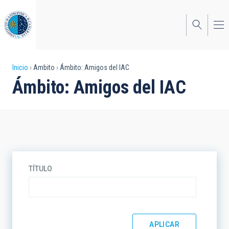
Pasar
al
contenido
principal
Sobrescribir
Inicio
Ambito
Ámbito: Amigos del IAC
Ámbito: Amigos del IAC
enlaces
de
ayuda
a
la
TÍTULO
navegación