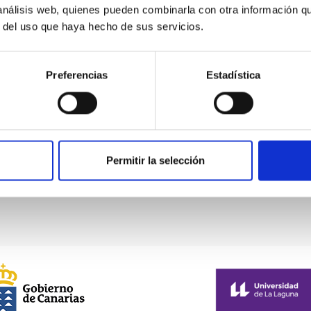
 análisis web, quienes pueden combinarla con otra información q
r del uso que haya hecho de sus servicios.
Preferencias
Estadística
Permitir la selección
Página
1
Página
2
Página
3
Página
4
Siguiente
›
última
»
actual
página
página