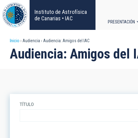
Pasar
al
Instituto de Astrofísica
contenido
de Canarias • IAC
PRESENTACIÓN
principal
Navega
Sobrescribir
Inicio
Audiencia
Audiencia: Amigos del IAC
principa
Audiencia: Amigos del 
enlaces
de
ayuda
a
TÍTULO
la
navegación