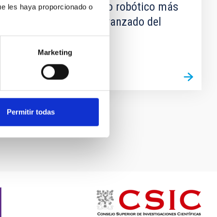
(NRT), El telescopio robótico más
ue les haya proporcionado o
grande, rápido y avanzado del
mundo
Marketing
Permitir todas